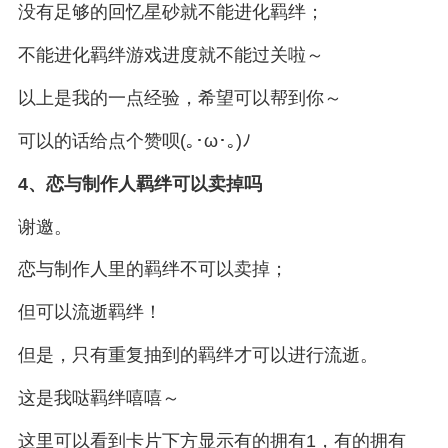
没有足够的回忆星砂就不能进化羁绊；
不能进化羁绊游戏进度就不能过关啦～
以上是我的一点经验，希望可以帮到你～
可以的话给点个赞呗(｡･ω･｡)ﾉ
4、
恋与制作人羁绊可以卖掉吗
谢邀。
恋与制作人里的羁绊不可以卖掉；
但可以流逝羁绊！
但是，只有重复抽到的羁绊才可以进行流逝。
这是我哒羁绊嘻嘻～
这里可以看到卡片下方显示有的拥有1，有的拥有