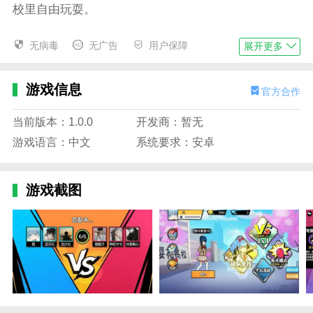
校里自由玩耍。
你可以结交不同的朋友，探索许多精美的风景。
无病毒
无广告
用户保障
展开更多
和你的朋友一起冒险，一起上课学习或者玩耍。
会有很多丰富的任务让你完成，感受不同游戏的乐
游戏信息
官方合作
趣。
当前版本：1.0.0
开发商：暂无
热血樱校免广告版游戏特色
游戏语言：中文
系统要求：安卓
每个场景都有不同的故事和不同的角色，玩家可以
与之互动。
游戏截图
参加学校组织的各种活动，让自己取得更好的成
绩，解锁不同的角色形象。
场景会不断变换，你可以在不同场景之间自由切换
体验。
有许多动画画面的特别精美，可以感受到校园时代
的生活，玩家仿佛瞬间回到了校园时代。