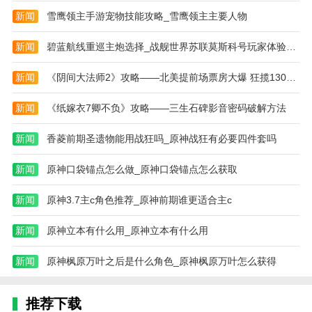
新闻
雪鹰领主手游宠物技能攻略_雪鹰领主主要人物
新闻
碧蓝航线重巡主炮选择_战舰世界苏联莫斯科号玩家体验怎么样，高爆
新闻
《阴间大法师2》攻略——北美提前场票房大爆 狂揽1300万美元
新闻
《纸嫁衣7卿不负》攻略——三生石碑影音密码破解方法
新闻
香菱前期圣遗物能用战狂吗_原神战狂有必要四件套吗
新闻
原神口袋锚点怎么做_原神口袋锚点怎么获取
新闻
原神3.7主c角色推荐_原神前期谁更适合主c
新闻
原神立本有什么用_原神立本有什么用
新闻
原神枫原万叶之后是什么角色_原神枫原万叶怎么获得
推荐下载