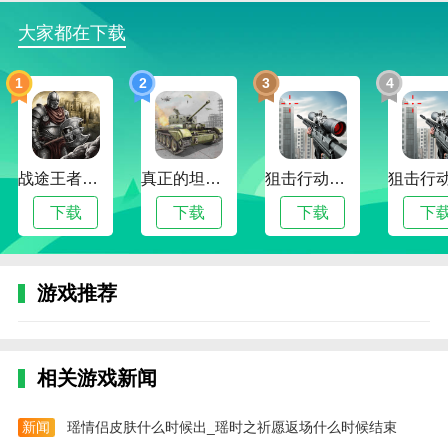
热血樱校免广告版游戏点评
大家都在下载
每个场景都有不同的故事和不同的角色，玩家可以
与之互动。
1
2
3
4
参加学校组织的各种活动，让自己取得更好的成
绩，解锁不同的角色形象。
场景会不断变换，你可以在不同场景之间自由切换
战途王者最新版
真正的坦克大战
狙击行动代号猎鹰最新版
体验。
下载
下载
下载
下
有许多动画画面的特别精美，可以感受到校园时代
的生活，玩家仿佛瞬间回到了校园时代。
游戏推荐
本站为您提供热血樱校 免广告版的 手机游戏 ，欢
迎大家记住本站网址，本站是您下载安卓手游app最好
的网站！
相关游戏新闻
新闻
瑶情侣皮肤什么时候出_瑶时之祈愿返场什么时候结束