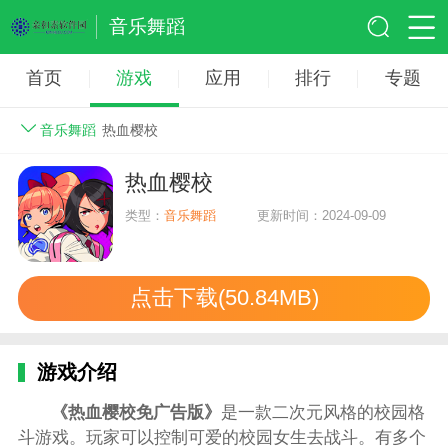
音乐舞蹈
首页
游戏
应用
排行
专题
音乐舞蹈
热血樱校
热血樱校
类型：
音乐舞蹈
更新时间：2024-09-09
点击下载(50.84MB)
游戏介绍
《热血樱校免广告版》
是一款二次元风格的校园格
斗游戏。玩家可以控制可爱的校园女生去战斗。有多个