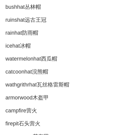
bushhat丛林帽
ruinshat远古王冠
rainhat防雨帽
icehat冰帽
watermelonhat西瓜帽
catcoonhat浣熊帽
wathgrithrhat瓦丝格雷斯帽
armorwood木盔甲
campfire营火
firepit石头营火