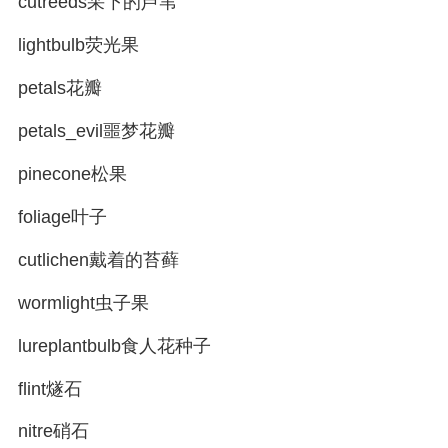
cutreeds采下的芦苇
lightbulb荧光果
petals花瓣
petals_evil噩梦花瓣
pinecone松果
foliage叶子
cutlichen戴着的苔藓
wormlight虫子果
lureplantbulb食人花种子
flint燧石
nitre硝石