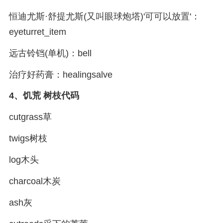
恒迪尤斯·舒提尤斯(又叫眼球炮塔)'可可以放置'：
eyeturret_item
远古铃铛(单机)：bell
治疗好药膏：healingsalve
4、
饥荒 树枝代码
cutgrass草
twigs树枝
log木头
charcoal木炭
ash灰