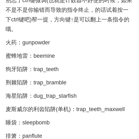
别忘了ctrl键微调(也就是计数器不好使的时候，如果
不是不是你输错而导致的指令终止，的话试着按一
下ctrl键吧)帮一提，方向键↑是可以翻上一条指令的
哦。
火药：gunpowder
蜜蜂地雷：beemine
狗牙陷阱：trap_teeth
荆棘陷阱：trap_bramble
海星陷阱：dug_trap_starfish
麦斯威尔的利齿陷阱(单机)：trap_teeth_maxwell
睡袋：sleepbomb
排箫：panflute