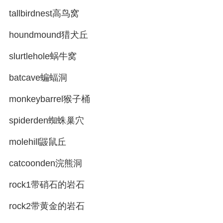
tallbirdnest高鸟窝
houndmound猎犬丘
slurtlehole蜗牛窝
batcave蝙蝠洞
monkeybarrel猴子桶
spiderden蜘蛛巢穴
molehill鼹鼠丘
catcoonden浣熊洞
rock1带硝石的岩石
rock2带黄金的岩石