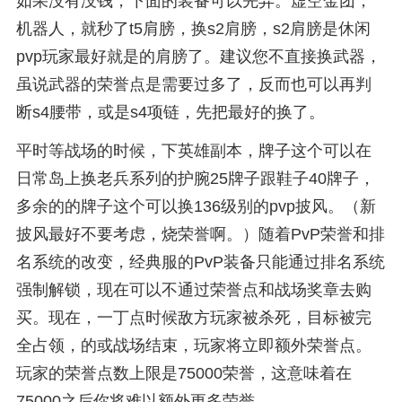
如果没有没钱，下面的装备可以先弄。虚空金团，
机器人，就秒了t5肩膀，换s2肩膀，s2肩膀是休闲
pvp玩家最好就是的肩膀了。建议您不直接换武器，
虽说武器的荣誉点是需要过多了，反而也可以再判
断s4腰带，或是s4项链，先把最好的换了。
平时等战场的时候，下英雄副本，牌子这个可以在
日常岛上换老兵系列的护腕25牌子跟鞋子40牌子，
多余的的牌子这个可以换136级别的pvp披风。（新
披风最好不要考虑，烧荣誉啊。）随着PvP荣誉和排
名系统的改变，经典服的PvP装备只能通过排名系统
强制解锁，现在可以不通过荣誉点和战场奖章去购
买。现在，一丁点时候敌方玩家被杀死，目标被完
全占领，的或战场结束，玩家将立即额外荣誉点。
玩家的荣誉点数上限是75000荣誉，这意味着在
75000之后你将难以额外更多荣誉。