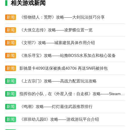
发展和剧情走向。
相关游戏新闻
高中生校园模拟器游戏内容
新闻
《怪物猎人：荒野》攻略——大剑玩法技巧分享
1、游戏内设有多个不同的场景，包括教室、操
场、食堂、图书馆等，每个场景都有丰富的互动内容和
新闻
《大侠立志传》攻略——凌梦蝶位置一览
任务，玩家可以自由探索；
新闻
《文明7》攻略——城寨建筑具体作用介绍
2、玩家可以通过参加课外活动和社团，结交更多
的朋友，提升自己的人际关系，甚至可以和其他角色一
新闻
《渔乐寻宝》攻略——站撸BOSS水系加点和核心装备
起组队，进行校园挑战；
新闻
影驰显卡4090送保被换成4070ti 再送SN码被掉包
3、随着玩家角色的成长，更多的活动和任务将会
解锁，玩家可以选择不同的路径发展自己的角色，体验
新闻
《上古宗门》攻略——高战力配置玩法攻略
多种校园生活故事；
新闻
指挥你的小队，在《外星入侵：自走棋》攻略——Steam新品节试玩版中体验战术RPG战斗
4、游戏中的任务系统非常丰富，玩家可以通过解
决难题、完成挑战等方式，逐步提高自己的学术成绩和
新闻
《鸣潮》攻略——灯灯最佳武器推荐排行
社交能力。
新闻
《班班幼儿园0》攻略——游戏游玩平台介绍
高中生校园模拟器游戏测评