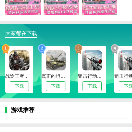
4、游戏中有丰富的支线任务，玩家可以根据自己
的兴趣选择挑战，完成后可获得奖励和经验值，帮助角
色成长。
大家都在下载
高中生校园模拟器游戏特色
1、逼真的校园模拟体验，游戏通过精致的校园场
1
2
3
4
景和细腻的社交互动系统，让玩家仿佛回到自己的校园
时光，充满怀旧感；
2、多样化的任务与活动，玩家可以根据兴趣选择
参与，不仅有学习和考试，还有体育、艺术等课外活
战途王者最新版
真正的坦克大战
狙击行动代号猎鹰
动，丰富了游戏的可玩性；
下载
下载
下载
下
3、自由度高的社交系统，玩家可以根据自己的选
择建立各种关系，体验从友情到爱情的不同情感，塑造
独特的校园生活故事；
游戏推荐
4、精美的校园环境和多样的角色设计，每个角色
都有自己的个性和背景，玩家的选择将直接影响角色的