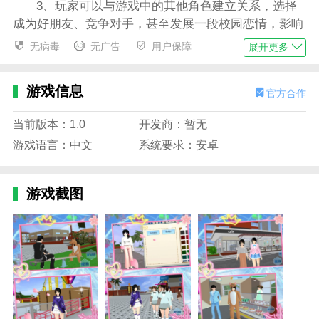
3、玩家可以与游戏中的其他角色建立关系，选择
成为好朋友、竞争对手，甚至发展一段校园恋情，影响
自己在校园中的地位；
无病毒
无广告
用户保障
展开更多
4、通过完成任务、参加活动和提升学业成绩，玩
家可以提升角色的能力，解锁更多的校园事件和故事情
游戏信息
官方合作
节。
当前版本：1.0
开发商：暂无
高中生校园模拟器游戏玩法
游戏语言：中文
系统要求：安卓
1、玩家可以自由选择不同的校园活动，包括上
课、做作业、参加社团和课外活动等，每个活动都会对
角色的能力和情感值产生影响；
游戏截图
2、游戏的社交系统十分丰富，玩家可以与班上的
同学互动，结交朋友或成为竞争对手，甚至展开一段浪
漫的校园恋情；
3、玩家可以通过学习和参与各种活动提升学科成
绩，争取获得学校的奖学金或参加各种荣誉竞赛，提升
角色的名气和地位；