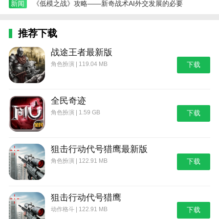
高中生校园模拟器游戏凭借其精细的校园设计和丰
新闻
《低模之战》攻略——新奇战术AI外交发展的必要
富的社交玩法，带给玩家一段充满回忆的校园时光。游
戏中的每一个细节都非常贴近现实，无论是上课、做作
推荐下载
业，还是参与课外活动，都让人感到亲切和真实。社交
系统则是游戏的一大亮点，玩家可以与其他学生、老师
战途王者最新版
展开互动，塑造属于自己的校园故事。丰富的任务和活
角色扮演 | 119.04 MB
下载
动不仅提升了游戏的可玩性，还让玩家体验到了高中生
活的压力与乐趣。
全民奇迹
本站为您提供高中生校园模拟器的 手机游戏 ，欢
角色扮演 | 1.59 GB
下载
迎大家记住本站网址，本站是您下载安卓手游app最好
的网站！
狙击行动代号猎鹰最新版
角色扮演 | 122.91 MB
下载
狙击行动代号猎鹰
动作格斗 | 122.91 MB
下载