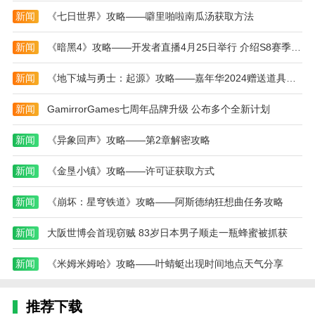
新闻
《七日世界》攻略——噼里啪啦南瓜汤获取方法
新闻
《暗黑4》攻略——开发者直播4月25日举行 介绍S8赛季详情
新闻
《地下城与勇士：起源》攻略——嘉年华2024赠送道具一览
新闻
GamirrorGames七周年品牌升级 公布多个全新计划
新闻
《异象回声》攻略——第2章解密攻略
新闻
《金垦小镇》攻略——许可证获取方式
新闻
《崩坏：星穹铁道》攻略——阿斯德纳狂想曲任务攻略
新闻
大阪世博会首现窃贼 83岁日本男子顺走一瓶蜂蜜被抓获
新闻
《米姆米姆哈》攻略——叶蜻蜓出现时间地点天气分享
推荐下载