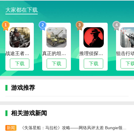
艺术家绘画模拟器手机版亮点
大家都在下载
1、有很多绘画工具可供选择:画笔、调色刀、空心
模板甚至火焰喷射器。
1
2
3
4
2、自由装扮自己的工作室，购买家具和装饰品。
3、在游戏中绘画，就像在现实世界中绘画一样，
让你亲身体验每一幅画。
战途王者最新版
真正的坦克大战
推理侦探社2024版
4、把这幅画曝光，看看评论家们怎么看。
下载
下载
下载
下
艺术家绘画模拟器手机版评测
艺术家绘画模拟器手机版游戏以写实绘画模拟体
验，满足玩家的艺术创作欲望，享受体验。自由创作和
游戏推荐
社交分享为展示和交流提供了一个不可抗拒的平台。
本站为您提供艺术家绘画模拟器 手机版的 手机游
相关游戏新闻
戏 ，欢迎大家记住本站网址，本站是您下载安卓手游
app最好的网站！
新闻
《失落星船：马拉松》攻略——网络风评太差 Bungie领导层感到紧张