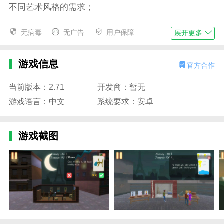
不同艺术风格的需求；
3、虚拟画廊，展示玩家的作品，欣赏其他艺术家
无病毒
无广告
用户保障
展开更多
的创作，促进交流。
4、选择不同的画布和工具，创作出独特的作品，
游戏信息
官方合作
运用层次、色彩、线条等元素
艺术家绘画模拟器手机版特色
当前版本：2.71
开发商：暂无
游戏语言：中文
系统要求：安卓
1、创新学习模式，通过游戏提供绘画技巧和艺术
知识，丰富玩家见解；
2、自由创作模式，不受限制地发挥创造力，将想
游戏截图
象力融入艺术作品中；
3、社交分享平台，与全球玩家交流分享作品，激
发跨文化创意碰撞。
4、参加挑战和比赛，展示绘画技巧，获奖，提高
创作水平！