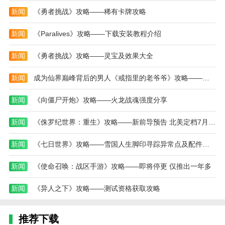
不断提升自己的技能和策略。游戏操作流畅易懂，画面
新闻
《勇者挑战》攻略——稀有卡牌攻略
阴暗恐怖，氛围十足。
新闻
《Paralives》攻略——下载安装教程介绍
本站为您提供兰德里纳河的孩子 英文版的 手机游
戏 ，欢迎大家记住本站网址，本站是您下载安卓手游
新闻
《勇者挑战》攻略——灵宝及效果大全
app最好的网站！
新闻
成为仙界巅峰背后的男人《戒指里的老爷爷》攻略——定档5月22日EA上线！
新闻
《向僵尸开炮》攻略——火龙战魂强度分享
新闻
《侏罗纪世界：重生》攻略——新前导预告 北美定档7月2日
新闻
《七日世界》攻略——雪国人生脚印寻踪异常点及配件奖励位置一览
新闻
《使命召唤：战区手游》攻略——即将停更 仅推出一年多
新闻
《异人之下》攻略——测试资格获取攻略
推荐下载