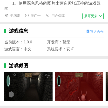
1、使用深色风格的图片来营造紧张压抑的游戏氛
围。
无病毒
无广告
用户保障
展开更多
2、音效设计得很好，增强了玩家的沉浸感和代入
感。
游戏信息
官方合作
3、场景布局精细，充满古风韵味，增加了游戏的
文化底蕴。
当前版本：1.0.6
开发商：暂无
4、游戏节奏紧凑，让玩家始终保持高度紧张和兴
游戏语言：中文
系统要求：安卓
奋。
兰德里纳河的孩子英文版特色
游戏截图
1、玩家需要在游戏世界中找到神秘的钥匙，解开
谜题，逃离危险。
2、面对女鬼等恐怖生物的攻击，玩家需要保持冷
静，巧妙躲避。
3、游戏提供了多种关卡和挑战，逐渐增加难度，
考验玩家的技能。