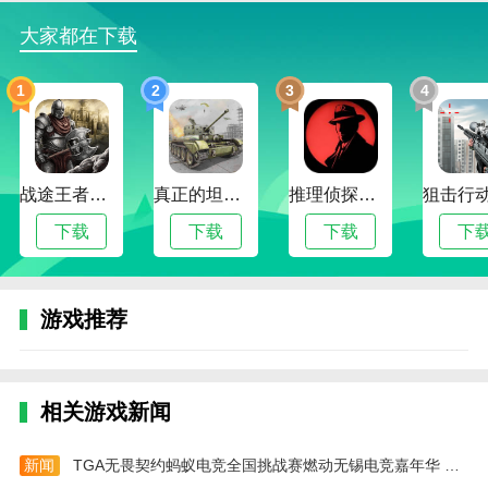
4、通过收集道具，升级系统，可以提高角色能
大家都在下载
力，更有效的应对挑战。
1
2
3
4
兰德里纳河的孩子英文版游戏攻略
1、进入游戏后，点击【play】开始
2、点击【skip】跳过剧情
战途王者最新版
真正的坦克大战
推理侦探社2024版
3、要尽快收集齐钥匙，注意躲避兰德里纳女鬼
下载
下载
下载
下
4、浴盆及其木柜都将就是你避开之处，你需要尽
早的在迷室中找寻拯救自身的方法
游戏推荐
5、当出现红色警告的时候，就要特别注意，快速
的向前跑，避开兰德里纳女鬼
兰德里纳河的孩子英文版评测
相关游戏新闻
玩家将经历前所未有的紧张和刺激，面对无数的挑
战和谜题，不断挑战自己的智慧和勇气。同时，游戏还
新闻
TGA无畏契约蚂蚁电竞全国挑战赛燃动无锡电竞嘉年华 激发城市新活力
提供了多种关卡和挑战，让玩家在享受解谜乐趣的同时