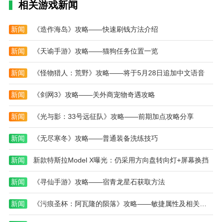
相关游戏新闻
想、灵药炼制、法术学习等，玩家需要根据任务和目标
来选择修炼方法；
新闻
《造作海岛》攻略——快速刷钱方法介绍
3、互动系统：玩家可以与其他修仙者进行互动，
组成盟友、比试修为或分享资源，提升自己的修炼速
新闻
《天谕手游》攻略——猫狗任务位置一览
度；
新闻
《怪物猎人：荒野》攻略——将于5月28日追加中文语音
4、多重结局：玩家的选择和修炼路线将决定最终
结局，玩家可以体验不同的结局，挑战自己达成完美飞
新闻
《剑网3》攻略——关外商宠物奇遇攻略
升。
新闻
《光与影：33号远征队》攻略——前期加点攻略分享
仙道永恒之塔游戏测评
仙道永恒之塔游戏通过文字驱动的方式，为玩家提
新闻
《无尽寒冬》攻略——普通装备洗练技巧
供了一种独特的修仙体验。游戏中的每个选择都充满了
新闻
新款特斯拉Model X曝光：仍采用方向盘转向灯+屏幕换挡
挑战和策略性，需要玩家仔细思考，以优化修炼路径并
解锁更多内容。游戏拥有丰富的剧情、神秘的修炼系统
新闻
《寻仙手游》攻略——宿青龙星石获取方法
以及多种结局，给玩家带来了极高的重玩价值。总的来
说，这款仙道永恒之塔游戏适合喜欢修仙题材、文字冒
新闻
《污痕圣杯：阿瓦隆的陨落》攻略——敏捷属性及相关技能作用介绍
险以及策略选择的玩家，是一款值得反复体验的修仙游