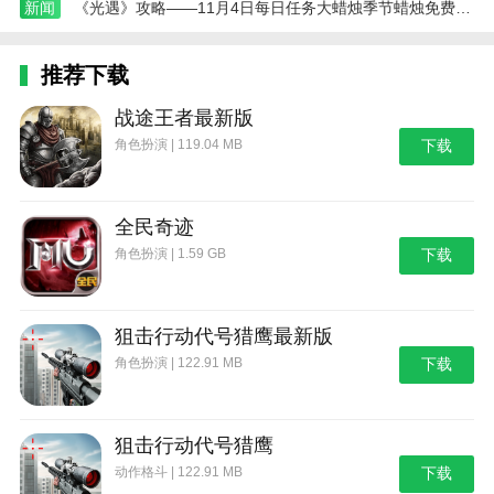
戏。
新闻
《光遇》攻略——11月4日每日任务大蜡烛季节蜡烛免费魔法2024
本站为您提供仙道永恒之塔的 手机游戏 ，欢迎大
推荐下载
家记住本站网址，本站是您下载安卓手游app最好的网
站！
战途王者最新版
角色扮演 | 119.04 MB
下载
全民奇迹
角色扮演 | 1.59 GB
下载
狙击行动代号猎鹰最新版
角色扮演 | 122.91 MB
下载
狙击行动代号猎鹰
动作格斗 | 122.91 MB
下载