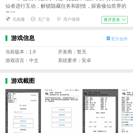
仙者进行互动，解锁隐藏任务和剧情，探索修仙世界的
奥秘。
无病毒
无广告
用户保障
展开更多
仙道永恒之塔游戏玩法
1、玩家通过文字描述进行决策和修炼，不同的选
游戏信息
官方合作
择会影响修炼进度和故事发展，挑战玩家的智慧与策
略；
当前版本：1.9
开发商：暂无
2、游戏设有丰富的修炼系统，玩家需要通过修炼
游戏语言：中文
系统要求：安卓
法术、提升境界、获取珍稀资源等方式提升修为；
3、在修仙过程中，玩家将遇到各种神秘任务和敌
游戏截图
人，击败敌人并解决谜题可以获得奖励和提升修为的机
会；
4、随着游戏的深入，玩家将逐步解锁更强大的法
术、功法和技能，最终达成飞升成仙的目标。
仙道永恒之塔游戏特色
1、文字驱动的修仙冒险：游戏通过文字描述和选