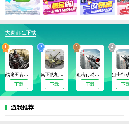
3.战机控制无限力量，使用不同武器，消灭更多敌人，
无限火力击杀，各种奖励充满惊喜，完成日常任务，充
满精彩。让我们一起体验。
大家都在下载
1
2
3
4
战途王者最新版
真正的坦克大战
狙击行动代号猎鹰最新版
下载
下载
下载
下
游戏推荐