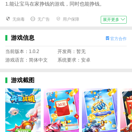
1.能让宝马在家挣钱的游戏，同时也能挣钱。
2.超清3d手游界面，让你拥有真实的空间感，随意选择
无病毒
无广告
用户保障
展开更多
多种场景。
3.夺宝战机是一款让你在业余时间通过飞行赚钱的游
游戏信息
官方合作
戏。各种红包设置让你体验抢红包的快感。
4、丰富多彩的手游礼品，根据活动获取真实商品优惠
当前版本：1.0.2
开发商：暂无
券。
游戏语言：简体中文
系统要求：安卓
5，夺宝战机红包雨来袭，根本停不下来。
游戏截图
边肖评估
1.只要你在这个游戏中控制飞机消灭更多的其他战机，
就会获得与数字相符的红包奖励。所以你的朋友和玩家
的视线将决定一切！想要红包的伙伴快来下载体验吧。
2、不断挑战更多敌人，升级自己战机射击能力，轻松
应对各种困难。