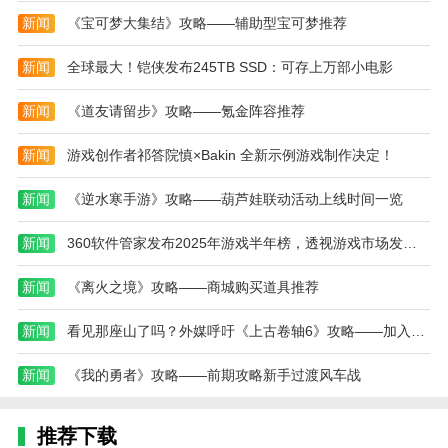
16、在输入密码后，机关打开，得到“子弹”x9。
新闻
《宝可梦大集结》攻略——辅助型宝可梦推荐
17、拍照，穿过隧道，点击墙上的密码器，将子弹
新闻
全球最大！铠侠发布245TB SSD：可存上万部小电影
按照奇怪的图放入。
18、进入门后，触发剧情，“美食家结局”达成。
新闻
《道友请留步》攻略——氪金阵容推荐
泞之翼3梦想游戏特色
新闻
游戏创作者祁答院慎×Bakin 全新示例游戏制作决定！
1、小文件内容丰富：游戏文件虽然小，但包含丰
富的机制谜题和角色情节，以及多分支、多结局和高自
新闻
《逆水寒手游》攻略——葫芦娃联动活动上线时间一览
由度。
新闻
360软件管家发布2025年游戏半年榜，透视游戏市场发展趋势！
2、独特的绘画风格：游戏采用简单复古的绘画风
格，试图衬托出人类情感中最原始、最简单的一面，给
新闻
《离火之境》攻略——商城购买道具推荐
玩家带来不同的视觉体验。
新闻
看见那座山了吗？外媒呼吁《上古卷轴6》攻略——加入真正的攀爬
3、角色众多：游戏包含丰富的角色元素，每个角
色都有自己的特点，这让玩家在旅途中感到孤独。
新闻
《我的勇者》攻略——前期攻略新手过渡风车战
4、持续更新：游戏通过序列化进行更新，为玩家
推荐下载
带来新的情节和谜题。