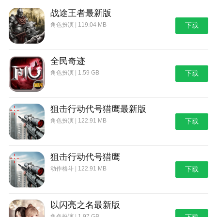
泞之翼3梦想游戏优势
战途王者最新版
角色扮演 | 119.04 MB
下载
1、没有广告也没有氪金：游戏中没有广告，也不
需要氪金，所以玩家可以简单地享受解谜的乐趣。
2、操作简单：游戏操作简单，玩家可以轻松上
全民奇迹
手，专注于解谜。
角色扮演 | 1.59 GB
下载
3、强烈的替代感：游戏的故事非常感人，可以给
玩家带来非常强烈的替代意识，让他们感觉自己置身于
狙击行动代号猎鹰最新版
游戏世界。
角色扮演 | 122.91 MB
下载
4、免费游戏：这是一款完全免费的手机游戏，玩
家可以通过游戏体验非常激动人心的冒险。
狙击行动代号猎鹰
更新日志
动作格斗 | 122.91 MB
下载
v0.4.12版本
1、修正了小鱼线4L谜题。
以闪亮之名最新版
2、修正了其它一些BUG。
角色扮演 | 1.97 GB