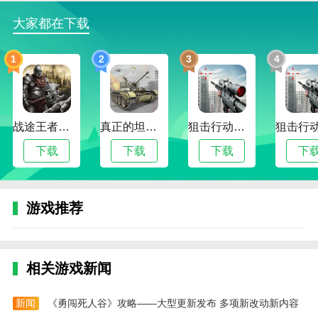
大家都在下载
9、转身，拿走桌子上的“莫夫之匙”。
10、点击门旁的密码器，输入得到的线索“BMW”，
1
2
3
4
门锁解除。
11、点击右侧的门，使用“莫夫之匙”解开门锁。
12、后退，在桌子上发现“人偶的右臂”。
战途王者最新版
真正的坦克大战
狙击行动代号猎鹰最新版
13、出门，在墙上发现一个魔法阵，放入“人偶的
下载
下载
下载
下
右臂”。
14、穿过隧道，在墙上得到线索“A=H T=I”。
游戏推荐
15、回到走廊，查看机关，根据线索“A=H T=I”的
提示，我们可以得知，字母需要加工才可以得到答案，
现在我们得到的字母线索只有
相关游戏新闻
“BMW”，而加工，即为去掉字母的上半部分，所以密码
即为DIVIVV。
新闻
《勇闯死人谷》攻略——大型更新发布 多项新改动新内容