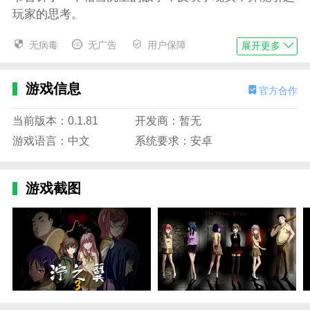
玩家的思考。
泞之翼3梦想美食家结局攻略
无病毒
无广告
用户保障
展开更多
1、点击下图位置处的密码盒，得到“密码盒”。
2、点击右侧墙上的日历，根据日历，我们可以得
游戏信息
官方合作
知密码为“1223”。
当前版本：0.1.81
开发商：暂无
3、点击密码盒，输入密码，获得“0号钥匙齿”。
游戏语言：中文
系统要求：安卓
4、点击徽章和钥匙齿，组合得“北极星之钥”。
5、用“北极星之钥”解开左侧白门门锁，进入决策
游戏截图
室。
6、点击照片墙，选择右上角的“餐厅”照片开始游
戏。
7、进入分歧，选择“先冷静下来”。
8、点击并获得高跟鞋，点击盘子，发现线
索“BMW”。