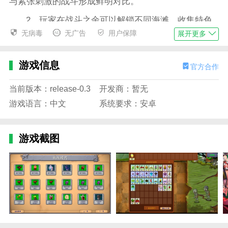
与紧张刺激的战斗形成鲜明对比。
2、玩家在战斗之余可以解锁不同海滩，收集特色
植物，感受旅行的乐趣。
无病毒
无广告
用户保障
展开更多
3、新增多种海滩专属植物和道具，如沙滩伞、冲
浪板等，为战斗增添趣味。
游戏信息
官方合作
4、布置植物防线，抵御僵尸进攻，玩家需要合理
当前版本：release-0.3
开发商：暂无
搭配植物，发挥最大效果。
游戏语言：中文
系统要求：安卓
植物大战僵尸海滩融合旅行游戏亮点
1、从浅滩到深海，关卡层层递进，每个场景都有
游戏截图
独特的挑战和策略。
2、游戏融入趣味剧情，玩家在战斗中帮助植物们
解决难题，推动故事发展。
3、玩家可以邀请好友组队，共同抵御强大的僵尸
军团，增加游戏的互动性。
4、完成特定任务，解锁隐藏关卡和稀有植物，探