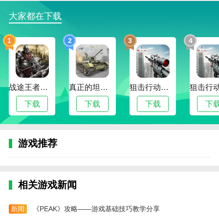
索更多内容。
大家都在下载
植物大战僵尸海滩融合旅行游戏说明
1
2
3
4
植物大战僵尸海滩融合旅行是一款根据PVZ植物大
战僵尸而改编的同人塔防游戏，可以自定义融合多个植
物能力在一个植物的身上，类似杂交版的那种属性机
制，但植物大战僵尸海滩融合旅行可以自己来选择性融
战途王者最新版
真正的坦克大战
狙击行动代号猎鹰最新版
合植物，自由度更大。
下载
下载
下载
下
植物大战僵尸海滩融合旅行游戏玩法
1、在对局中，玩家首先需要将普通植物进行种
植，然后将想要融合的植物种植在融合对象的格子上;
游戏推荐
2、之后两种植物即可完成融合，融合后的植物将
结合融合素材的能力;
相关游戏新闻
3、已融合的植物也可以进一步进行第二次融合得
到更强的能力;
新闻
《PEAK》攻略——游戏基础技巧教学分享
4、同一种植物拥有多种融合路线可以进行融合。