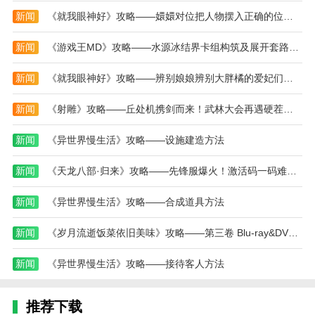
新闻
《就我眼神好》攻略——嬛嬛对位把人物摆入正确的位置通关攻略
本站为您提供植物大战僵尸海滩融合旅行的 手机
游戏 ，欢迎大家记住本站网址，本站是您下载安卓手
新闻
《游戏王MD》攻略——水源冰结界卡组构筑及展开套路分享
游app最好的网站！
新闻
《就我眼神好》攻略——辨别娘娘辨别大胖橘的爱妃们通关攻略
新闻
《射雕》攻略——丘处机携剑而来！武林大会再遇硬茬，走位与协作的极致考验
新闻
《异世界慢生活》攻略——设施建造方法
新闻
《天龙八部·归来》攻略——先锋服爆火！激活码一码难求炒到天价？
新闻
《异世界慢生活》攻略——合成道具方法
新闻
《岁月流逝饭菜依旧美味》攻略——第三卷 Blu-ray&DVD 封面正式公布
新闻
《异世界慢生活》攻略——接待客人方法
推荐下载