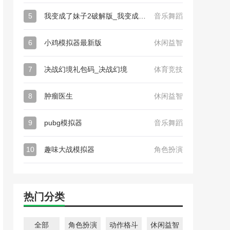
5
我变成了妹子2破解版_我变成了妹子2
音乐舞蹈
6
小鸡模拟器最新版
休闲益智
7
决战幻境礼包码_决战幻境
体育竞技
8
肿瘤医生
休闲益智
9
pubg模拟器
音乐舞蹈
10
趣味大战模拟器
角色扮演
热门分类
全部
角色扮演
动作格斗
休闲益智