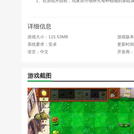
1、在游戏开始前，玩家应仔细研究每种植物的基础
以便为后续的植物拼接组合提供科学依据。
2、由于不同关卡中的僵尸种类和进攻节奏各不相同
详细信息
例如，当面对大批普通僵尸时，可以选择高射速的攻
游戏大小：115.53MB
游戏版本：
3、阳光作为种植植物的关键资源，其重要性不言而
系统要求：安卓
更新时间：2
它们。
语言：中文
开发商：
例如将向日葵与小喷菇进行拼接，既能产生阳光，又
4、除了植物拼接外，玩家还需要留意僵尸的拼接规
游戏截图
例如针对“橄榄球铁桶僵尸”这样的强力敌人，可以使
本站为您提供植物大战僵尸拼接版 官网正版的 手机
站！