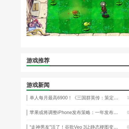
游戏推荐
游戏新闻
单人每月最高6900！《三国群英传：策定九州》攻略——10/11公测共创计划启动
苹果或将调整iPhone发布策略：一年发布两次iPhone新机
“走神男友”活了！谷歌Veo 3让静态梗图变身真人短剧