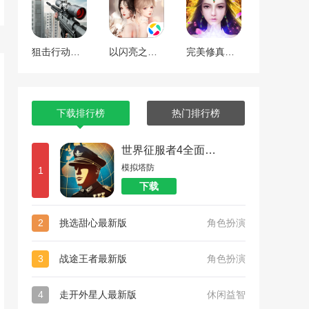
狙击行动代号猎鹰
以闪亮之名最新版
完美修真（附兑换码10000仙石）
下载排行榜
热门排行榜
世界征服者4全面战争
模拟塔防
1
下载
2
挑选甜心最新版
角色扮演
3
战途王者最新版
角色扮演
4
走开外星人最新版
休闲益智