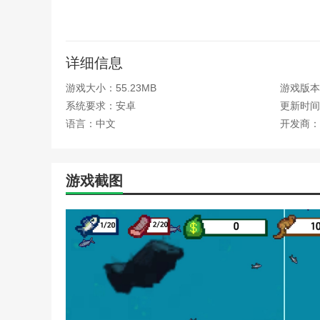
3、后者需要玩家升级设备，捕捉更加珍惜的鱼类。
小人和小船游戏玩法
详细信息
1、打开游戏后点击右边的E按键开始游戏;
游戏大小：55.23MB
游戏版本
2、左边的两个方向按钮为人物走路键，移动角色走到
系统要求：安卓
更新时间：2
语言：中文
开发商：
3、控制鱼钩方向进行捕鱼;
4、将钓起的鱼放在案板上，开始刮鱼鳞;
游戏截图
5、刮完鱼鳞就可以直接丢给海上的乌龟顾客食用了，
6、点击右上角的$按钮进入商店，可以使用金币升级
本站为您提供小人和小船 免费版(内置菜单)的 手机