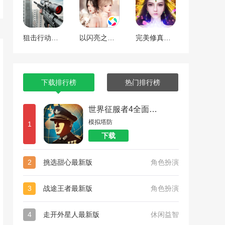
狙击行动代号猎鹰
以闪亮之名最新版
完美修真（附兑换码10000仙石）
下载排行榜
热门排行榜
世界征服者4全面战争
模拟塔防
1
下载
2
挑选甜心最新版
角色扮演
3
战途王者最新版
角色扮演
4
走开外星人最新版
休闲益智