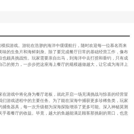
营模拟游戏。游轮在浩渺的海洋中缓缓航行，随时欢迎每一位慕名而来
美味的生鱼片和海鲜刺身。除了要完成餐厅日常的基础经营工作，像布
取也颇具挑战性。玩家需要亲自出马，到海洋中去打捞和垂钓，只有成
自己的努力，一步步把这座海上餐厅的规模越做越大，让它成为海洋上
家在游戏中将化身为餐厅老板，就此开启一场充满挑战与惊喜的经营冒
我们游戏进程中的主要任务。为了能在深海中捕获更多珍稀鱼类，玩家
的捕鱼器具，每一次升级都为深海探险增添了更多可能。深入神秘莫测
关乎着餐厅的收益。毕竟，越大的鱼越能满足顾客那挑剔的胃口，也意