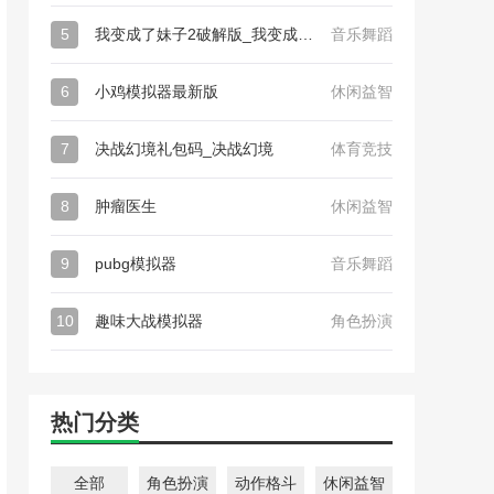
5
我变成了妹子2破解版_我变成了妹子2
音乐舞蹈
6
小鸡模拟器最新版
休闲益智
7
决战幻境礼包码_决战幻境
体育竞技
8
肿瘤医生
休闲益智
9
pubg模拟器
音乐舞蹈
10
趣味大战模拟器
角色扮演
热门分类
全部
角色扮演
动作格斗
休闲益智