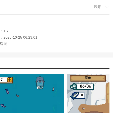
展开
：1.7
最左边后点击E就可以开始钓鱼了;
025-10-25 06:23:01
暂无
它吃完会吐金币;
钓鱼等工具。
游戏 ，欢迎大家记住本站网址，本站是您下载安卓手游app最好的网站！