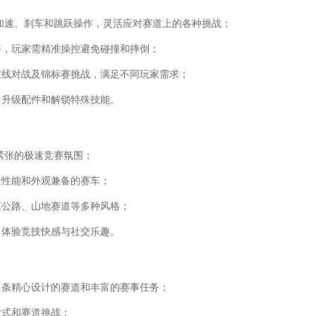
加速、刹车和跳跃操作，灵活应对赛道上的各种挑战；
等，玩家需精准操控避免碰撞和摔倒；
在线对战及锦标赛挑战，满足不同玩家需求；
、升级配件和解锁特殊技能。
紧张的极速竞赛氛围；
造性能和外观兼备的赛车；
漠公路、山地赛道等多种风格；
，体验竞技快感与社交乐趣。
多条精心设计的赛道和丰富的赛事任务；
款式和赛道挑战；