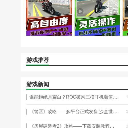
游戏推荐
游戏新闻
谁能拒绝月耀白？ROG破风三模耳机颜值音质全都要
《警区》攻略——多平台正式发售 沙盒世界打击犯罪模拟
《房屋建造者2》攻略——下载安装教程介绍