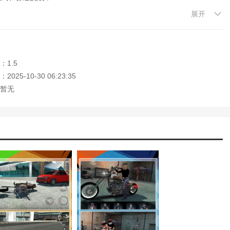
展开
运用道具优势并规避危险；
擎、悬挂、轮胎等性能，提升竞速表现。
：1.5
的竞速玩法，成功吸引了竞速游戏爱好者。游戏中的3D赛道设计细致丰
025-10-30 06:23:35
样的摩托车型与改装系统给予玩家极大的自由度，能够根据个人喜好打
暂无
式及多人在线竞技功能，极大提升了游戏的耐玩性和互动性。
记住本站网址，本站是您下载安卓手游app最好的网站！