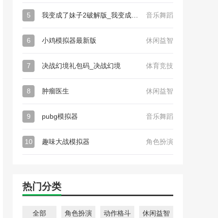
5
我变成了妹子2破解版_我变成了妹子2
音乐舞蹈
6
小鸡模拟器最新版
休闲益智
7
决战幻境礼包码_决战幻境
体育竞技
8
肿瘤医生
休闲益智
9
pubg模拟器
音乐舞蹈
10
趣味大战模拟器
角色扮演
热门分类
全部
角色扮演
动作格斗
休闲益智