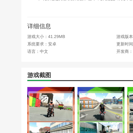
3、赛道中设有各种加速道具和障碍物，玩家需灵活
4、游戏内包含详细的车辆升级系统，玩家可提升引
详细信息
摩托极速竞速游戏测评
游戏大小：41.29MB
游戏版本
摩托极速竞速游戏凭借流畅真实的操控体验和多样化
系统要求：安卓
更新时间：2
富，既考验玩家的驾驶技巧，也考验策略和反应速度。多
语言：中文
开发商：
造专属赛车。在摩托极速竞速游戏里面，多样化的竞速模
本站为您提供摩托极速竞速的 手机游戏 ，欢迎大家
游戏截图