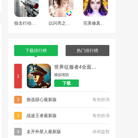
狙击行动代号猎鹰
以闪亮之名最新版
完美修真（附兑换码10000仙石）
下载排行榜
热门排行榜
世界征服者4全面战争
模拟塔防
1
下载
2
挑选甜心最新版
角色扮演
3
战途王者最新版
角色扮演
4
走开外星人最新版
休闲益智