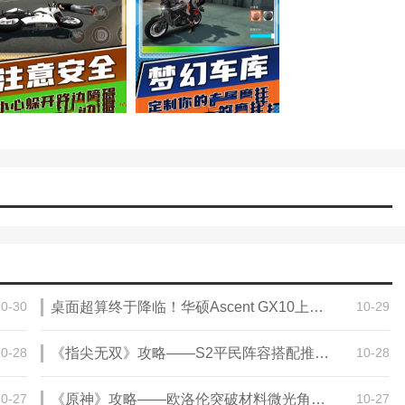
10-30
桌面超算终于降临！华硕Ascent GX10上架开售，你的桌面AI革命来了！
10-29
10-28
《指尖无双》攻略——S2平民阵容搭配推荐攻略
10-28
10-27
《原神》攻略——欧洛伦突破材料微光角菌采集路线攻略
10-27