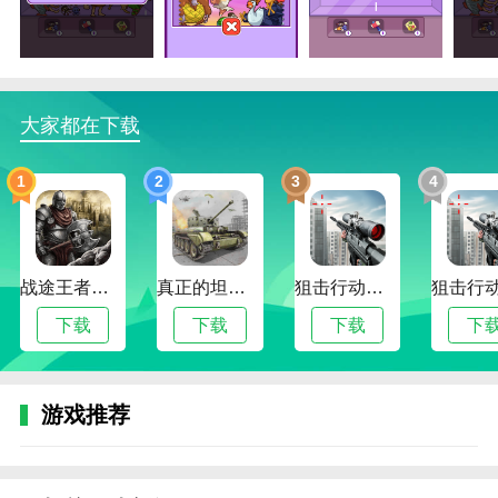
新手引导即可精通核心操作。
3.完整离线单机功能，无网络环境下仍可畅玩全部
模式。
4.健康机制杜绝付费压力，采用体力自然恢复系统
大家都在下载
(每5分钟恢复1点)，无充值加速道具。
1
2
3
4
外国山海经合并游戏特色
1.多维合成策略体系，垂直堆叠可触发连锁爆炸清
除，三角布局激活范围合成增益，边缘保留策略有效延
缓容器溢出。
战途王者最新版
真正的坦克大战
狙击行动代号猎鹰最新版
2.生物生态互动机制，水豚合成后会触发「躺平」
下载
下载
下载
下
清屏特效，咖啡杀手可吞噬相邻小型生物改变战局。
3.为多模式挑战结构，包含限时生存模式考验5分
游戏推荐
钟抗压能力，目标解谜模式要求指定步数完成终极合
成，无尽模式支持全球排名角逐。
4.设置隐藏彩蛋系统，连续合成10次解锁外星地