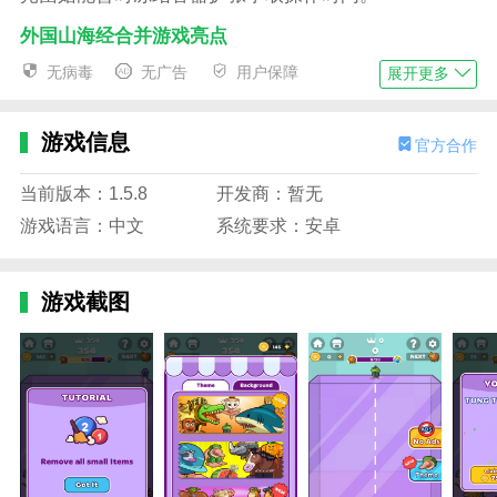
外国山海经合并游戏亮点
1.魔性生物宇宙呈现网络热门迷因角色，如憨傻水
无病毒
无广告
用户保障
展开更多
豚Tralalero和暗黑咖啡杀手Capuccino Assasino，进化
过程充满意外笑点。
游戏信息
官方合作
2.动态容器系统实时计算生物体积，空间管理策略
随合成进度不断升级，挑战玩家布局能力。
当前版本：1.5.8
开发商：暂无
游戏语言：中文
系统要求：安卓
3.沉浸式视听设计包含鬼畜动画与魔性音效，每次
合成均可生成短视频分享素材。
游戏截图
4.全球创意联动通道开放玩家投稿，定期更新社区
票选的新奇生物保持内容新鲜度。
外国山海经合并游戏优势
1.小体量承载大内容，102MB安装包涵盖超过300
种生物进化路径，内容密度远超同类游戏。
2.零学习成本设计，拖拽合并机制3秒上手，30秒