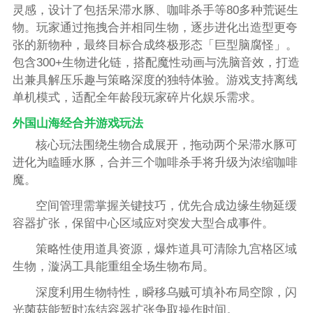
灵感，设计了包括呆滞水豚、咖啡杀手等80多种荒诞生
物。玩家通过拖拽合并相同生物，逐步进化出造型更夸
张的新物种，最终目标合成终极形态「巨型脑腐怪」。
包含300+生物进化链，搭配魔性动画与洗脑音效，打造
出兼具解压乐趣与策略深度的独特体验。游戏支持离线
单机模式，适配全年龄段玩家碎片化娱乐需求。
外国山海经合并游戏玩法
核心玩法围绕生物合成展开，拖动两个呆滞水豚可
进化为瞌睡水豚，合并三个咖啡杀手将升级为浓缩咖啡
魔。
空间管理需掌握关键技巧，优先合成边缘生物延缓
容器扩张，保留中心区域应对突发大型合成事件。
策略性使用道具资源，爆炸道具可清除九宫格区域
生物，漩涡工具能重组全场生物布局。
深度利用生物特性，瞬移乌贼可填补布局空隙，闪
光菌菇能暂时冻结容器扩张争取操作时间。