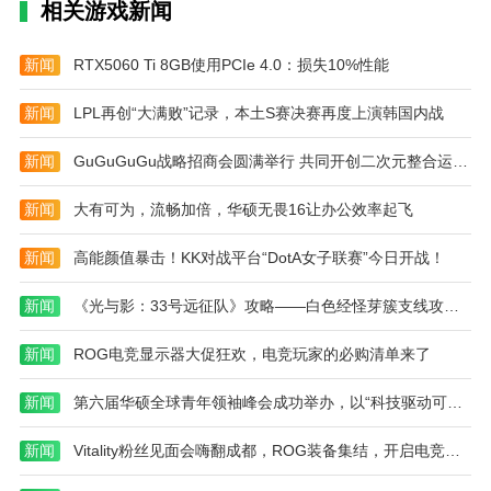
相关游戏新闻
图，特定生物组合可触发开发者秘密角色。
本站为您提供外国山海经合并的 手机游戏 ，欢迎
新闻
RTX5060 Ti 8GB使用PCIe 4.0：损失10%性能
大家记住本站网址，本站是您下载安卓手游app最好的
网站！
新闻
LPL再创“大满败”记录，本土S赛决赛再度上演韩国内战
新闻
GuGuGuGu战略招商会圆满举行 共同开创二次元整合运营新未来
新闻
大有可为，流畅加倍，华硕无畏16让办公效率起飞
新闻
高能颜值暴击！KK对战平台“DotA女子联赛”今日开战！
新闻
《光与影：33号远征队》攻略——白色经怪芽簇支线攻略分享
新闻
ROG电竞显示器大促狂欢，电竞玩家的必购清单来了
新闻
第六届华硕全球青年领袖峰会成功举办，以“科技驱动可持续”赋能全球青年
新闻
Vitality粉丝见面会嗨翻成都，ROG装备集结，开启电竞新体验