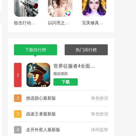
狙击行动代号猎鹰
以闪亮之名最新版
完美修真（附兑换码10000仙石）
下载排行榜
热门排行榜
世界征服者4全面战争
模拟塔防
1
下载
2
挑选甜心最新版
角色扮演
3
战途王者最新版
角色扮演
4
走开外星人最新版
休闲益智