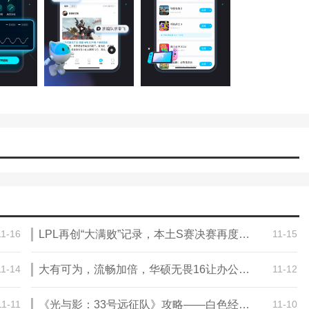
 手机游戏 ，欢迎大家记住本站网址，本站是您下载安卓手游app最好的网
11-16
LPL再创“大满败”记录，本土S赛决赛再度上演韩国内战
11-15
11-14
大有可为，流畅加倍，华硕无畏16让办公效率起飞
11-12
11-11
《光与影：33号远征队》攻略——白色经怪芽簇支线攻略分享
11-10