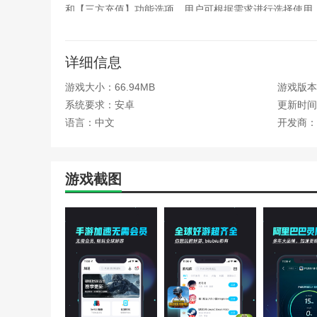
和【三方充值】功能选项，用户可根据需求进行选择使用
3、这里以手机里已安装的游戏【坦克世界闪击战】
详细信息
4、如图，已进入加速界面，可看到当前【加速延迟
暂不需要，也可以选择下方【停止加速】。
游戏大小：66.94MB
游戏版本：
5、在【找游戏】界面，用户在这里可以了解biubi
系统要求：安卓
更新时间：2
【预约飙升】，也可以在上方【搜索框】进行搜索查询。
语言：中文
开发商：
6、在【社区】界面，用户可以浏览游戏相关的公告
7、在【话题】界面，用户可以查看当前热门的排行
游戏截图
逃生】为例。
8、如图，可以看到相应话题的【推荐】和【最新发
9、在【我的】界面，用户可看到关注数、粉丝数和获赞
biubiu加速器软件怎么设置智能模式
1、打开biubiu加速器，在【加速】界面，选择下方
2、进入【选择加速模式】界面，包括【智能模式】