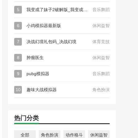
5
我变成了妹子2破解版_我变成了妹子2
音乐舞蹈
6
小鸡模拟器最新版
休闲益智
7
决战幻境礼包码_决战幻境
体育竞技
8
肿瘤医生
休闲益智
9
pubg模拟器
音乐舞蹈
10
趣味大战模拟器
角色扮演
热门分类
全部
角色扮演
动作格斗
休闲益智