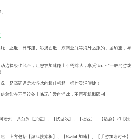
迟。
点
美服、亚服、日韩服、港澳台服、东南亚服等海外区服的手游加速，与
动选择极佳线路，让您在加速路上不需排队，享受“biu～”一般的游戏
！
掉线情况，是高延迟需求游戏的极佳搭档，操作灵活便捷！
机型，使您能在不同设备上畅玩心爱的游戏，不再受机型限制！
面，可看到一共分为【加速】、【找游戏】、【社区】、【话题】和【我
速，上方包括【游戏搜索框】、【Switch加速】、【手游加速时长】