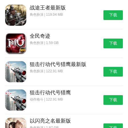
火柴人战争：遗产是一款比较经典的对战塔防游
战途王者最新版
戏，首先第一件事就是获取资源，我们点击屏幕左上角
的“锄头”按钮，可以召唤出挖矿的火柴人，它们拖着大
角色扮演 | 119.04 MB
下载
包来挖矿，然后我们可以获得更多的矿石召唤战斗类的
火柴人。
全民奇迹
4、有足够的矿石，就能点击攻击类的火柴人，派
角色扮演 | 1.59 GB
下载
遣它们去摧毁敌人的基地。
在战斗中每一个士兵都需要一定的矿石才能召唤，
狙击行动代号猎鹰最新版
如果挖矿的工人速度太慢，可以点击“闪电”记号，使用
角色扮演 | 122.91 MB
下载
钻石来增加挖矿速度。
这样我们就能快速获得足够多的矿石，用来召唤更
多攻击性火柴人。
狙击行动代号猎鹰
动作格斗 | 122.91 MB
下载
5、火柴人战争遗产游戏屏幕右上角有三个按钮，
向左的箭头按钮点击后，我们的所有火柴人都会退守到
基地后面， 当敌人来攻击的时候，只有弓箭手可以攻
以闪亮之名最新版
击到敌人，不过这也会造成我们基地的损耗。
角色扮演 | 1.97 GB