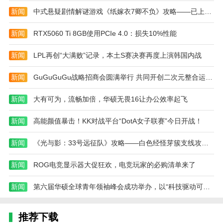
兵扛下，后期法师贼多，小弟也贼多，最好是让城堡弓
新闻
中式悬疑剧情解谜游戏《纸嫁衣7卿不负》攻略——已上架Steam
兵打小兵，然后自己控制上去搞法师。
新闻
RTX5060 Ti 8GB使用PCIe 4.0：损失10%性能
4、高级剑兵打法：
新闻
LPL再创“大满败”记录，本土S赛决赛再度上演韩国内战
狂出弓箭就可以了，贼简单，玩的是困难难度，所
以说如果玩的正常的话就可以无视掉了。
新闻
GuGuGuGu战略招商会圆满举行 共同开创二次元整合运营新未来
火柴人战争遗产游戏新手玩法技巧
新闻
大有可为，流畅加倍，华硕无畏16让办公效率起飞
1、首先我们需要创造士兵，防守或者升级士兵就
可以了。然后利用一部分的金币去造就工人出来生产，
新闻
高能颜值暴击！KK对战平台“DotA女子联赛”今日开战！
就可以拥有稳定经济收入，可以合理运营资源。
新闻
《光与影：33号远征队》攻略——白色经怪芽簇支线攻略分享
2、前期切记不要一创造士兵后直接进攻、多利用
工人生产出的资源合理运用，从而轻松过关。
新闻
ROG电竞显示器大促狂欢，电竞玩家的必购清单来了
3、擅长于发现敌方士兵和旷工都是先防守，很少
新闻
第六届华硕全球青年领袖峰会成功举办，以“科技驱动可持续”赋能全球青年
主动进攻。因此我们可以抓住这一点快速造就工人迅速
提升资源，合理使用道具，从而发起进攻。
推荐下载