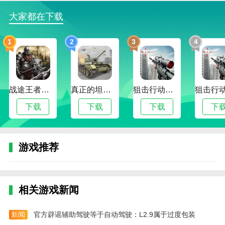
3、战略布局，强化自己的简笔画，创新挑战性的
玩法，拓展自己的领地。
大家都在下载
4、画面场景采用2D卡通画风展示，给予玩家不一
1
2
3
4
样的视觉冲击感，激起你的战斗激情。
火柴人战争遗产官网版游戏玩法
1、巨人打法：
战途王者最新版
真正的坦克大战
狙击行动代号猎鹰最新版
开局出矛兵，直接冲对面家，吸引巨人仇恨，反正
下载
下载
下载
下
巨人伤害没多高，普通30多，盾格挡了也就8,9点血，
然后一直疯狂出兵出到上限，最后一起进攻?
2、矛兵打法：
游戏推荐
前期出剑士，然后用我说的打巨人法就可以了，注
意要多出弓箭。
相关游戏新闻
3、法师打法：
前期用之前说的打法耗着，后期控制矛兵直接搞法
新闻
官方辟谣辅助驾驶等于自动驾驶：L2.9属于过度包装
师，因为前期对面没发育出的法师比较少，还可以用弓