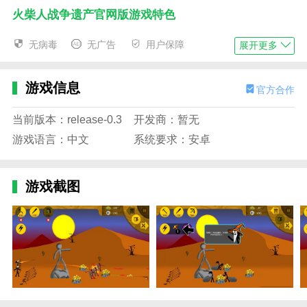
火柴人战争遗产官网版游戏特色
1、游戏有着简约的画风设计，将会给你呈现出更
无病毒
无广告
用户保障
展开更多
加精彩趣味的内容。
2、玩法虽然简单，却非常的考验玩家对于角色的
游戏信息
官方合作
操控和技巧的掌握。
当前版本：release-0.3
开发商：暂无
3、策略的玩法元素，这是一场实力的比拼，还需
要你运用好计策了。
游戏语言：中文
系统要求：安卓
4、单机游戏的首选，有着十分有趣的玩法，可以
让你充分沉浸其中。
游戏截图
火柴人战争遗产官网版游戏亮点
1、操作你的火柴人进行更多的战斗竞技，要熟悉
自己的技能，才能更好的布局去攻击敌人。
2、不断占领许多领土，形成强大的棍图，并指挥
作战赢得许多胜利。