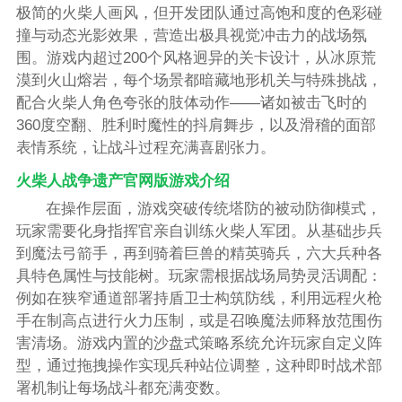
极简的火柴人画风，但开发团队通过高饱和度的色彩碰
撞与动态光影效果，营造出极具视觉冲击力的战场氛
围。游戏内超过200个风格迥异的关卡设计，从冰原荒
漠到火山熔岩，每个场景都暗藏地形机关与特殊挑战，
配合火柴人角色夸张的肢体动作——诸如被击飞时的
360度空翻、胜利时魔性的抖肩舞步，以及滑稽的面部
表情系统，让战斗过程充满喜剧张力。
火柴人战争遗产官网版游戏介绍
在操作层面，游戏突破传统塔防的被动防御模式，
玩家需要化身指挥官亲自训练火柴人军团。从基础步兵
到魔法弓箭手，再到骑着巨兽的精英骑兵，六大兵种各
具特色属性与技能树。玩家需根据战场局势灵活调配：
例如在狭窄通道部署持盾卫士构筑防线，利用远程火枪
手在制高点进行火力压制，或是召唤魔法师释放范围伤
害清场。游戏内置的沙盘式策略系统允许玩家自定义阵
型，通过拖拽操作实现兵种站位调整，这种即时战术部
署机制让每场战斗都充满变数。