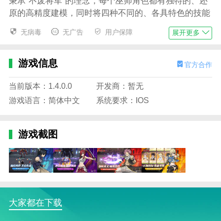
秉承“不废将军”的理念，每个巫师角色都有独特的、还
原的高精度建模，同时将四种不同的、各具特色的技能
和被动技能与各种克制系统相结合，形成完整深入的巫
无病毒
无广告
用户保障
展开更多
师体系。
以超人气主角纳兹为例。作为一个强大的战斗角色，他
游戏信息
官方合作
的普攻和连续招也是威力十足！纳兹的连续进攻由四节
组成。激烈的左右勾拳之后，紧接着就是一个有力的飞
当前版本：1.4.0.0
开发商：暂无
踢，最后以一个旋踢结束。连贯流畅，一气呵成，配合
游戏语言：简体中文
系统要求：IOS
好普攻也能产生爆发力输出。
华丽的技能也是必不可少的。每个护工都有四个独特的
游戏截图
主动技能，最终技能需要达到一定星级后才能解锁。主
动技能之前有各种可能的招数。面对不同的敌人和招
数，使用不同的技能合理避伤，强势输出！
左上角小队的头像可以在需要的时候召唤。比如精英
BOSS需要特定属性才能快速破盾。召唤出来的新巫师
大家都在下载
将代替队长成为新的可控角色。在大多数战斗中，战场
上只有一个巫师。利用好替补系统，会给战斗带来很大