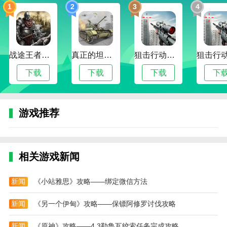
的好处。无论是使用换人系统避免技能伤害，保留主血
1
2
3
4
量，还是使用换人系统“拖CD”，都是不错的战术——被
换下的护导还是会慢慢还原他的CD，他可以熟练的通
过轮番上阵瞬间打出12技能的爆发性输出！无论最初的
战途王者最新版
真正的坦克大战
狙击行动代号猎鹰最新版
素质如何，最终都可以成长为品质极其难得的顶级护理
师，所以可以放心大胆地培养自己喜欢的角色！
下载
下载
下载
下
"妖精/[K2/]:激斗"还有更多战斗乐趣等你来解锁。快来
体验这款真的可以玩的恶魔尾巴3D动作手游吧。
游戏推荐
游戏功能
[火满了，马上开始]
3D动作手游需要具备哪些要素才能玩的下去？拳拳到肉
相关游戏新闻
的打击感，3D自由搏击视角，炫酷华丽的技能和动作特
效，缺一不可，在妖精/[k2/]: 激斗的过程中得到了淋漓
新闻
《小站雅思》攻略——绑定微信方法
尽致的体现。在游戏中，玩家将操纵奥义书，玩很酷的
新闻
《另一个伊甸》攻略——保镖阿修罗讨伐攻略
把戏，打败敌人。战斗流程一气呵成，打完后只想叫一
声“再来一个亿！”
新闻
《原神》攻略——4.3勒鲁瓦绞索任务完成攻略