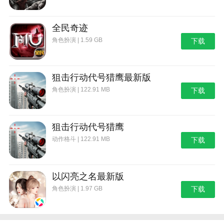
+角色养成，更像是崩溃三，但是技能和战斗模式还原
的很好，玩起来很爽快。
全民奇迹
更新日志
角色扮演 | 1.59 GB
下载
[重要更新]
1.增加主线和冒险关卡。
狙击行动代号猎鹰最新版
1.1第14章至第20章增加了主级别。
角色扮演 | 122.91 MB
下载
1.2精英等级从第14章增加到第20章。
1.3冒险等级从35章增加到53章。
狙击行动代号猎鹰
2.添加六魔将军检查站。
动作格斗 | 122.91 MB
下载
2.1 Lisa通关限制从10层扩展到100层。
2.2峰会通关限制由10层扩展至100层。
以闪亮之名最新版
角色扮演 | 1.97 GB
下载
3.奈落宫检查站的扩建和调整。
3.1奈落宫的楼层从500层扩大到1000层。