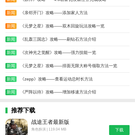
[携手共战]
新闻
《亲邻开门》攻略——添加家人方法
伙伴永远是姚伟凡剧里最深的羁绊，手游“/[k1/]/[k2/]:激
斗”也延续了同样的伙伴精神。在游戏中，没有所谓
新闻
《元梦之星》攻略——双木回旋玩法攻略一览
的“废材将军”，每个照顾者都有自己的独门绝技。虽然
新闻
《乱轰三国志》攻略——刷钻石方法介绍
有等级差异，但是通过练习和训练，实力已经成为一个
标准。每个巫师都可以训练成玩家的“最强团队”，配合
新闻
《次神光之觉醒》攻略——强力技能一览
团队组合技能打出高威力伤害，轻松树敌！
[极致3D画面体验]
新闻
《元梦之星》攻略——排面无限大称号领取方法一览
得益于R&D团队对UNITY引擎的深度挖掘和打磨，妖
新闻
《zepp》攻略——查看运动总时长方法
精/[k2/]:激斗创造性地提升了游戏画面:精致饱满的3D高
清建模、全视角的三维场景、高分辨率的战斗场景、实
新闻
《严阵以待》攻略——增加移速方法介绍
时光影渲染...无论画质、流畅度、战斗、特效等条件。
推荐下载
边肖评估
作为一个热门IP，魏尧没有什么故事可讲。这款手游不
战途王者最新版
同于之前的IP手游，都是靠抽卡开发的。这是动作戏
角色扮演 | 119.04 MB
下载