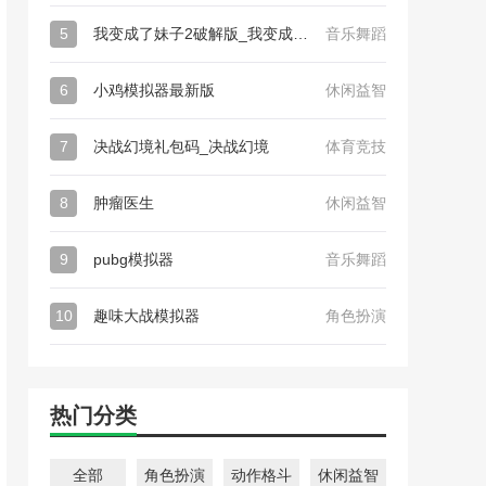
5
我变成了妹子2破解版_我变成了妹子2
音乐舞蹈
6
小鸡模拟器最新版
休闲益智
7
决战幻境礼包码_决战幻境
体育竞技
8
肿瘤医生
休闲益智
9
pubg模拟器
音乐舞蹈
10
趣味大战模拟器
角色扮演
热门分类
全部
角色扮演
动作格斗
休闲益智