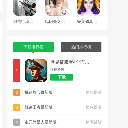
狙击行动代号猎鹰
以闪亮之名最新版
完美修真（附兑换码10000仙石）
下载排行榜
热门排行榜
世界征服者4全面战争
模拟塔防
1
下载
2
挑选甜心最新版
角色扮演
3
战途王者最新版
角色扮演
4
走开外星人最新版
休闲益智