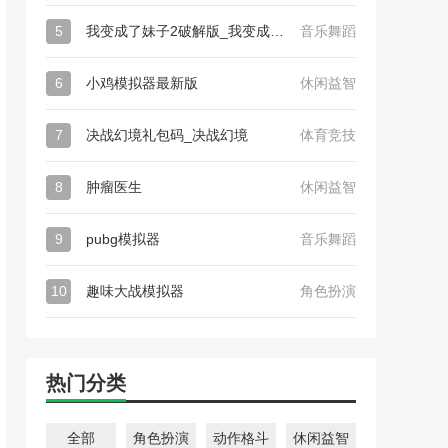
5
我变成了妹子2破解版_我变成了妹子2
音乐舞蹈
6
小鸡模拟器最新版
休闲益智
7
决战幻境礼包码_决战幻境
体育竞技
8
肿瘤医生
休闲益智
9
pubg模拟器
音乐舞蹈
10
趣味大战模拟器
角色扮演
热门分类
全部
角色扮演
动作格斗
休闲益智