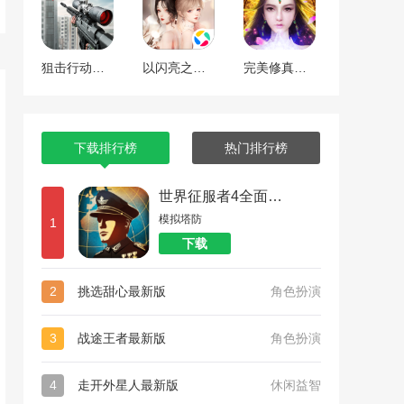
狙击行动代号猎鹰
以闪亮之名最新版
完美修真（附兑换码10000仙石）
下载排行榜
热门排行榜
世界征服者4全面战争
模拟塔防
1
下载
2
挑选甜心最新版
角色扮演
3
战途王者最新版
角色扮演
4
走开外星人最新版
休闲益智