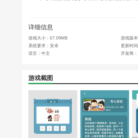
3、【挑战性的关卡设计】关卡难度逐步递增，给玩
4、【多样的奖励系统】通过完成任务，玩家可以获
详细信息
快玩连连消游戏测评
游戏大小：67.09MB
游戏版本：
快玩连连消游戏通过创新的消除玩法和丰富的成语内
系统要求：安卓
更新时间：2
设计，不仅考验玩家的反应能力，还能帮助玩家提升语言
语言：中文
开发商：
样性和趣味性让人欲罢不能。如果你喜欢轻松娱乐，又想
本站为您提供快玩连连消的 手机游戏 ，欢迎大家记
游戏截图