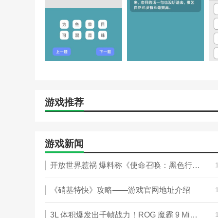
游戏推荐
游戏新闻
开放世界惹祸 爆料称《使命召唤：黑色行动7》攻略——战役模式拉跨
《硝基特快》攻略——游戏官网地址介绍
3L 体积爆发出千帧战力！ROG 魔霸 9 Mini 迷你主机电竞新宠儿