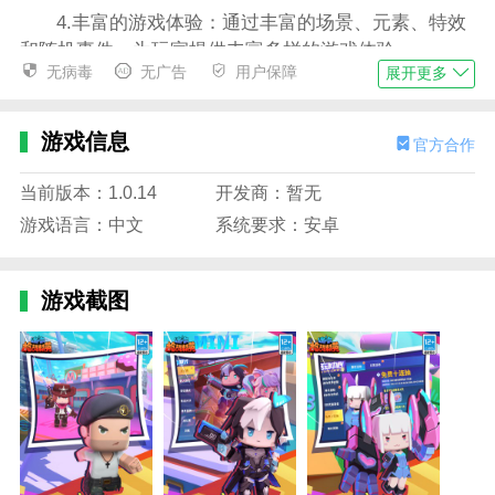
4.丰富的游戏体验：通过丰富的场景、元素、特效
和随机事件，为玩家提供丰富多样的游戏体验。
无病毒
无广告
用户保障
展开更多
游戏集锦
1.便捷的操作方式：通过屏幕侧面的虚拟按键，玩
游戏信息
官方合作
家可以轻松控制角色的移动、射击和道具的使用；
2.自动进度保存：游戏可以自动保存进度，可以从
当前版本：1.0.14
开发商：暂无
上次退出的时间重新开始游戏，而不必从头开始；
游戏语言：中文
系统要求：安卓
3.初学者友好：每个级别都配备了简单的操作提示
和规则介绍，以帮助新玩家更快地开始并享受游戏；
游戏截图
4.灵活的游戏时间：游戏允许玩家随时退出，没有
时间限制，适合忙碌的玩家在碎片化的时间里玩游戏。
游戏优势
1.多样化的武器和道具：游戏提供了多种不同类型
的武器和丰富的道具，以满足玩家多样化的战斗需求；