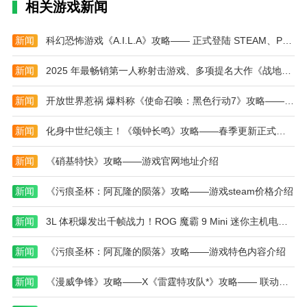
相关游戏新闻
4.射击战斗玩法：经典像素游戏风格与刺激刺激的
射击战斗玩法相结合，为玩家提供了丰富独特的游戏体
新闻
科幻恐怖游戏《A.I.L.A》攻略—— 正式登陆 STEAM、PS和 Xbox 平台！
验。
新闻
2025 年最畅销第一人称射击游戏、多项提名大作《战地风云 6》攻略——开放特殊免费试玩活动
编辑测评
新闻
开放世界惹祸 爆料称《使命召唤：黑色行动7》攻略——战役模式拉跨
这款游戏可以给玩家带来无与伦比的快节奏枪战体
验，还提供了多种多样的游戏模式，轻松满足不同玩家
新闻
化身中世纪领主！《颂钟长鸣》攻略——春季更新正式上线，带来最真实中世纪体验
的需求，自由让玩家制定各种射击战术来应对危险，轻
松消灭更多的敌人来获得成就和荣誉。
新闻
《硝基特快》攻略——游戏官网地址介绍
本站为您提供迷你枪战精英 免登录版的 手机游戏
新闻
《污痕圣杯：阿瓦隆的陨落》攻略——游戏steam价格介绍
，欢迎大家记住本站网址，本站是您下载安卓手游app
最好的网站！
新闻
3L 体积爆发出千帧战力！ROG 魔霸 9 Mini 迷你主机电竞新宠儿
新闻
《污痕圣杯：阿瓦隆的陨落》攻略——游戏特色内容介绍
新闻
《漫威争锋》攻略——X《雷霆特攻队*》攻略—— 联动上新