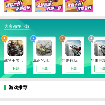
2.升级系统：武器和弹药配备了升级系统。玩家可
以通过升级来提高装备的性能，增加射击战斗的力量；
3.奖励机制：通过击败敌人或完成特定任务，玩家
可以获得各种奖励，包括金币和经验值，以增强角色的
大家都在下载
力量；
4.游戏目标：玩家需要不断探索和战斗以升级他们
1
2
3
4
的武器和装备，以完成更多关卡和任务。
游戏玩法
1.升级武器装备：玩家可以通过不断升级武器装备
战途王者最新版
真正的坦克大战
狙击行动代号猎鹰最新版
来增强射击战斗力，增加游戏体验的乐趣；
下载
下载
下载
下
2.探索像素场景：游戏设置了多种像素风格的游戏
场景等待玩家去探索和体验，增强了游戏中探索的乐
趣；
游戏推荐
3.经典像素风格：经典像素游戏风格可以给玩家带
来丰富的游戏乐趣，让他们体验像素风格冒险和通关的
独特刺激；