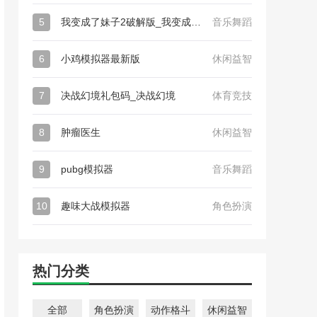
5
我变成了妹子2破解版_我变成了妹子2
音乐舞蹈
6
小鸡模拟器最新版
休闲益智
7
决战幻境礼包码_决战幻境
体育竞技
8
肿瘤医生
休闲益智
9
pubg模拟器
音乐舞蹈
10
趣味大战模拟器
角色扮演
热门分类
全部
角色扮演
动作格斗
休闲益智