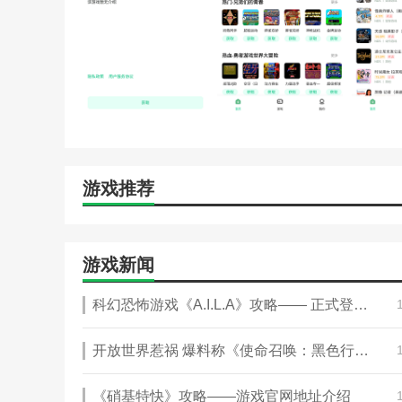
游戏推荐
游戏新闻
科幻恐怖游戏《A.I.L.A》攻略—— 正式登陆 STEAM、PS和 Xbox 平台！
开放世界惹祸 爆料称《使命召唤：黑色行动7》攻略——战役模式拉跨
《硝基特快》攻略——游戏官网地址介绍