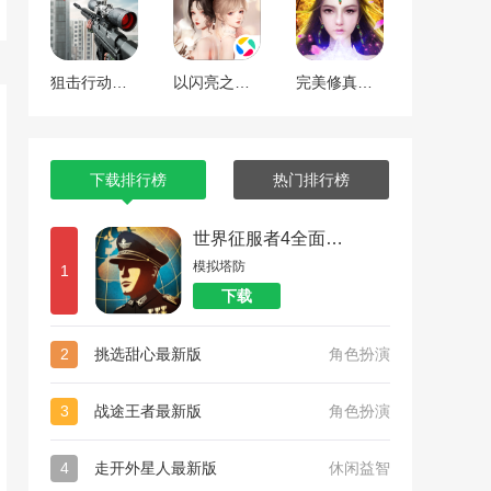
狙击行动代号猎鹰
以闪亮之名最新版
完美修真（附兑换码10000仙石）
下载排行榜
热门排行榜
世界征服者4全面战争
模拟塔防
1
下载
2
挑选甜心最新版
角色扮演
3
战途王者最新版
角色扮演
4
走开外星人最新版
休闲益智