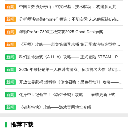
冬季变形机器人安卓版游戏以其独特的冰雪世界观
新闻
中国音数协孙寿山：夯实根基，技术驱动， 构建多元共生新生态
和精彩的机甲变形机制，为玩家带来一场冬季科幻风的
动作盛宴。游戏在画面表现与物理反馈方面极具沉浸
新闻
分析师谈销美iPhone印度造：不切实际 未来供应链仍在中国
感，机器人变形的每一帧都流畅自然，战斗和竞速的节
奏把握得恰到好处。关卡设计富有创意，冰雪环境下的
新闻
华硕ProArt Z890主板荣获2025 Good Design奖
每次挑战都充满惊喜与紧张感。冬季变形机器人安卓版
游戏适合喜欢高科技、动作冒险和变形题材的玩家，是
新闻
《巫师》攻略——剧集第四季未播 第五季杰洛特造型抢先曝光
一款不可错过的冬季机甲风暴之作。
新闻
科幻恐怖游戏《A.I.L.A》攻略—— 正式登陆 STEAM、PS和 Xbox 平台！
本站为您提供冬季变形机器人 安卓版的 手机游戏
，欢迎大家记住本站网址，本站是您下载安卓手游app
新闻
2025 年最畅销第一人称射击游戏、多项提名大作《战地风云 6》攻略——开放特殊免费试玩活动
最好的网站！
新闻
开放世界惹祸 爆料称《使命召唤：黑色行动7》攻略——战役模式拉跨
新闻
化身中世纪领主！《颂钟长鸣》攻略——春季更新正式上线，带来最真实中世纪体验
新闻
《硝基特快》攻略——游戏官网地址介绍
推荐下载