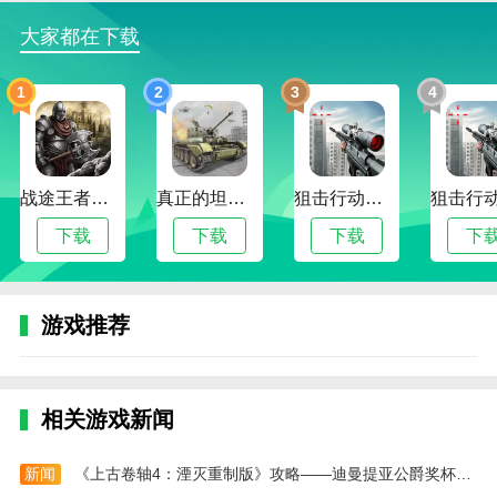
3、热血的音效与背景音乐，营造出沉浸式的动作
大家都在下载
氛围，令每一场战斗都酣畅淋漓；
4、支持个性化定制，玩家可自由更换机器人颜
1
2
3
4
色、装备武器和核心模块，增强战斗力。
冬季变形机器人安卓版游戏内容
1、主线剧情推动整个冰雪世界的发展，玩家将化
战途王者最新版
真正的坦克大战
狙击行动代号猎鹰最新版
身为抵御外星入侵的机器人英雄；
下载
下载
下载
下
2、设有挑战模式、生存模式、竞速模式等丰富玩
法，满足不同类型玩家的操作需求；
游戏推荐
3、丰富的装备系统，包括激光炮、冰冻导弹、推
进器等，都可自由搭配使用；
4、每日签到与成就奖励机制，让玩家在持续游戏
相关游戏新闻
中获得丰厚资源，提升机器人等级。
冬季变形机器人安卓版游戏测评
新闻
《上古卷轴4：湮灭重制版》攻略——迪曼提亚公爵奖杯成就攻略分享