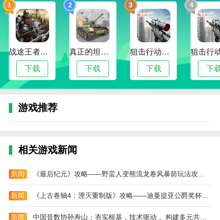
1
2
3
4
4、游戏玩家可以与游戏中的珍妮尽情交流，这将
带来很多乐趣。
我的世界珍妮模组魅魔包3.0直装版攻略
战途王者最新版
真正的坦克大战
狙击行动代号猎鹰最新版
1、Jenny mod还包括一些额外的功能，例如：
下载
下载
下载
下
2、珍妮将与攻击她的玩家战斗。
3、珍妮可以装备盔甲和武器。
游戏推荐
4、珍妮可以通过用一只空手右键点击她来获得订
单。
5、如果你手里有钻石，珍妮会跟着你到处走。
相关游戏新闻
本站为您提供我的世界珍妮模组 魅魔包3.0直装版
的 手机游戏 ，欢迎大家记住本站网址，本站是您下载
新闻
《最后纪元》攻略——野蛮人变熊流龙卷风暴箭玩法攻略分享
安卓手游app最好的网站！
新闻
《上古卷轴4：湮灭重制版》攻略——迪曼提亚公爵奖杯成就攻略分享
新闻
中国音数协孙寿山：夯实根基，技术驱动， 构建多元共生新生态