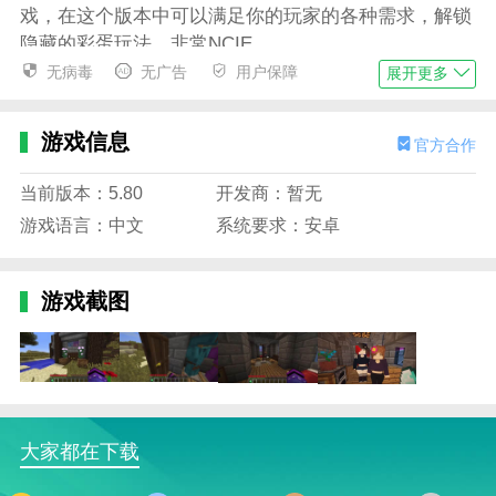
戏，在这个版本中可以满足你的玩家的各种需求，解锁
隐藏的彩蛋玩法，非常NCIE。
无病毒
无广告
用户保障
展开更多
3、【免费】游戏保留完整版我的世界游戏内容，
给你身临其境的有趣新口味，支持构建你的专属世界，
并可对外开放。
游戏信息
官方合作
4、【操作】作为一款沙盒手游，我的世界珍妮模
当前版本：5.80
开发商：暂无
块绝对可以满足不同需求的玩家，给你全新的优质有趣
游戏语言：中文
系统要求：安卓
的新体验等着你。
我的世界珍妮模组魅魔包3.0直装版特色
游戏截图
1、和珍妮展开浪漫的故事，可以和珍妮一起对
话，也可以看到和大众玩家的对话。
2、探索新的旅行吧。在这里无尽的自由冒险会有
很多意想不到的惊喜。
3、使用游戏提供的一些游戏道具，可以为玩家提
大家都在下载
供很多精彩的游戏。