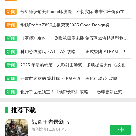
新闻
分析师谈销美iPhone印度造：不切实际 未来供应链仍在中国
新闻
华硕ProArt Z890主板荣获2025 Good Design奖
新闻
《巫师》攻略——剧集第四季未播 第五季杰洛特造型抢先曝光
新闻
科幻恐怖游戏《A.I.L.A》攻略—— 正式登陆 STEAM、PS和 Xbox 平台！
新闻
2025 年最畅销第一人称射击游戏、多项提名大作《战地风云 6》攻略——开放特殊免费试玩活动
新闻
开放世界惹祸 爆料称《使命召唤：黑色行动7》攻略——战役模式拉跨
新闻
化身中世纪领主！《颂钟长鸣》攻略——春季更新正式上线，带来最真实中世纪体验
推荐下载
战途王者最新版
角色扮演 | 119.04 MB
下载