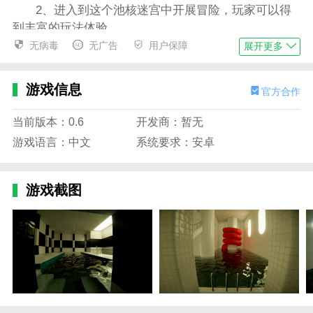
2、进入到这个池核迷宫中开展冒险，玩家可以得
到丰富的玩法体验。
无病毒
无广告
用户保障
展开更多
3、游戏的画面表现效果是很出色的，有着不错的
视觉风格。
游戏信息
官方合作
4、每名玩家都可以游玩这款游戏作品，发掘其中
丰富的玩法。
当前版本：0.6
开发商：暂无
池核安卓版游戏亮点
游戏语言：中文
系统要求：安卓
1、每个章节需要10到30分钟的时间，游戏中没有
怪物追你或突然跳向你，探索沉浸式的旅程。
游戏截图
2、游戏可能会让人感到压抑。游戏利用了人们对
迷路、黑暗和狭小空间的恐惧。
3、玩起来没有任何的限制，前往不同的区域中探
索，发现更多隐藏的区域，找到离开的方法。
4、玩家可以去探索这个游戏世界，在这里去挖掘
更多的游戏内容。