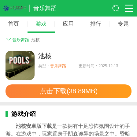
音乐舞蹈
首页
游戏
应用
排行
专题
音乐舞蹈
池核
池核
类型：
音乐舞蹈
更新时间：2025-12-13
点击下载(38.89MB)
游戏介绍
池核安卓版下载
是一款拥有十足恐怖氛围设计的手
游。在游戏中，玩家置身于阴森诡异的场景之中。昏暗