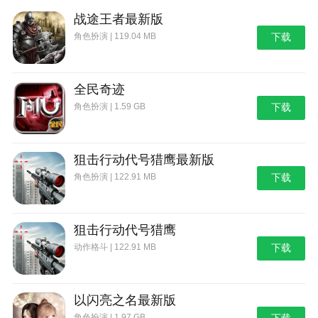
On Your Own Lane/走自己的路
战途王者最新版
角色扮演 | 119.04 MB
下载
随流程进入如图所示的房间时，选择两侧的通道并
且不要踩到蓝色瓷砖。
4、第四章：
全民奇迹
角色扮演 | 1.59 GB
下载
I Said, Look Behind You/小心身后
在第四章的开头进入如图所示的狭长水道时往回
看。
狙击行动代号猎鹰最新版
角色扮演 | 122.91 MB
下载
5、第五章：
Dods Diver/跳水冠军
狙击行动代号猎鹰
在第五章进入如图所示的有两个跳台的房间时，选
动作格斗 | 122.91 MB
下载
择一个跳台往下跳。
6、第六章：
以闪亮之名最新版
Dripping With Style/有型的落汤鸡
角色扮演 | 1.97 GB