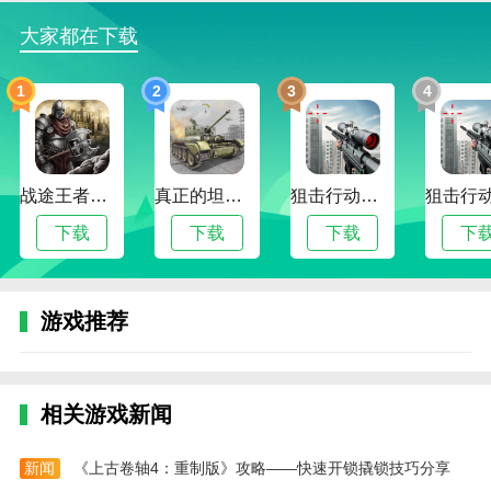
池核游戏成就攻略
大家都在下载
1、第一章：
1
2
3
4
Not Afraid of the Dark/毋惧黑暗
探索至此房间时进入黑色的洞口，直至镜头抖动以
及音效播放。
战途王者最新版
真正的坦克大战
狙击行动代号猎鹰最新版
2、第二章：
下载
下载
下载
下
Art Appreciator/艺术鉴赏家：找到一个环状标记
Art Connoisseur/艺术收藏家：在一次流程中找到
游戏推荐
全部5个环状标记
注意：所有的环状标记均位于第二章的三角形区域
与圆形区域，在找到所有标记前不能随流程离开这两个
相关游戏新闻
区域，因为进入关卡后半部分后无法返回(不要穿过有
透明地板的房间即可)。
新闻
《上古卷轴4：重制版》攻略——快速开锁撬锁技巧分享
(1)位于三角形区域有橙色滑梯的大房间外的走廊。