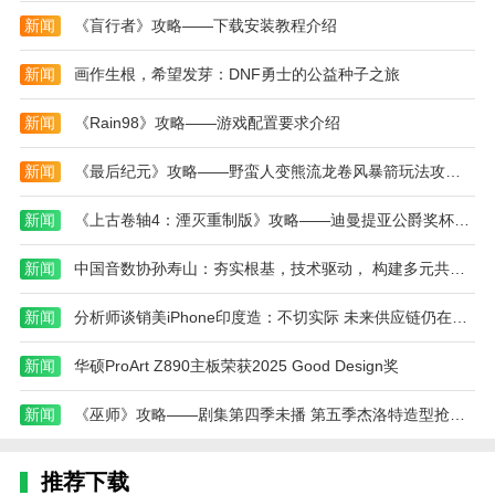
新闻
《盲行者》攻略——下载安装教程介绍
(2)位于三角形区域两个十字路口水池中间的狭长空
间的池底(最容易遗漏的一个)。
新闻
画作生根，希望发芽：DNF勇士的公益种子之旅
(3)位于三角形区域有秋千的大房间(接近区域终点)
新闻
《Rain98》攻略——游戏配置要求介绍
的天花板上。
新闻
《最后纪元》攻略——野蛮人变熊流龙卷风暴箭玩法攻略分享
(4)位于圆形区域黑暗楼梯的对面。
(5)位于圆形区域有橙色滑梯的大房间内部。
新闻
《上古卷轴4：湮灭重制版》攻略——迪曼提亚公爵奖杯成就攻略分享
Whisper In The Dark/黑暗中的低语
新闻
中国音数协孙寿山：夯实根基，技术驱动， 构建多元共生新生态
进入圆形区域黑暗楼梯的深处直至播放音效。
新闻
分析师谈销美iPhone印度造：不切实际 未来供应链仍在中国
Anatidaephobia/鸭子恐惧症
新闻
华硕ProArt Z890主板荣获2025 Good Design奖
在圆形区域终点前有一个雕像和很多柱子的房间，
推动水池中的鸭子玩具即可(如果没有刷出鸭子就离开
新闻
《巫师》攻略——剧集第四季未播 第五季杰洛特造型抢先曝光
这个房间再进入)。
3、第三章：
推荐下载