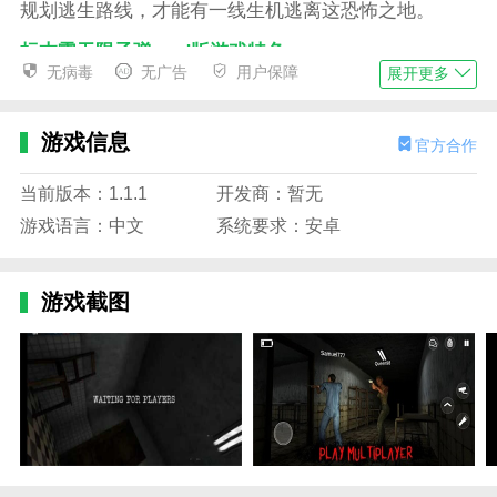
规划逃生路线，才能有一线生机逃离这恐怖之地。
标本零无限子弹mod版游戏特色
无病毒
无广告
用户保障
展开更多
1、紧张阴郁的游戏场景，逼真的音效，带给你更
刺激的逃生之旅;
游戏信息
官方合作
2、到处都隐藏着危机。抓住机遇，成功克服危
险，小心不被抓住;
当前版本：1.1.1
开发商：暂无
3、灵活的技能和敏捷的操作技能，找到有用的武
游戏语言：中文
系统要求：安卓
器，反击怪物，并成功逃脱;
4、不要制造太多的噪音，否则怪物会沿着声音找
游戏截图
到你，这会变得更加危险和可怕。
标本零无限子弹mod版游戏亮点
1、惊悚的3D恐怖画面，超吓人的冒险挑战玩法，
精彩故事等你开启。
2、无尽的冒险试炼，挑战重重危机，更多好玩的
冒险新章节将开启。