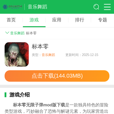
音乐舞蹈
首页
游戏
应用
排行
专题
音乐舞蹈
标本零
标本零
类型：
音乐舞蹈
更新时间：2025-12-15
点击下载(144.03MB)
游戏介绍
标本零无限子弹mod版下载
是一款独具特色的冒险
类型游戏，巧妙融合了恐怖与解谜元素，为玩家营造出