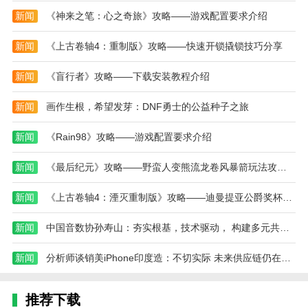
''很好看啊!''，''那待会吃完饭带你去看看?''
新闻
《神来之笔：心之奇旅》攻略——游戏配置要求介绍
''好啊!''，''那咱俩先干一顿酒痛快痛快，待会再去
新闻
《上古卷轴4：重制版》攻略——快速开锁撬锁技巧分享
听个过瘾吧。''
于是你欣然的接受了他的请求。
新闻
《盲行者》攻略——下载安装教程介绍
你俩痛快地喝了一顿，然后你就感觉迷迷糊糊啥都
新闻
画作生根，希望发芽：DNF勇士的公益种子之旅
不知道了。
新闻
《Rain98》攻略——游戏配置要求介绍
等你醒来，就到了这里。
新闻
《最后纪元》攻略——野蛮人变熊流龙卷风暴箭玩法攻略分享
不管发生了什么，先逃出去再说吧!
你突然听到了远处有一阵阵奇怪的怒吼。
新闻
《上古卷轴4：湮灭重制版》攻略——迪曼提亚公爵奖杯成就攻略分享
你发觉事情不简单，你需要小心。
新闻
中国音数协孙寿山：夯实根基，技术驱动， 构建多元共生新生态
你有一个手电筒和一副拥有敏捷感官和灵活的身
新闻
分析师谈销美iPhone印度造：不切实际 未来供应链仍在中国
体，你需要逃出这里。
这里诺大，黑暗而又错综复杂，再加上远处的低
推荐下载
吼，和几盏昏黄的灯。你越发需要小心。