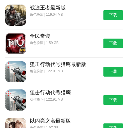
战途王者最新版
没有任何提示，你只能进行独自探索。
角色扮演 | 119.04 MB
下载
于是你展开了漫长的探索之路。
经过一段时间的探索，你逐渐弄明白了，有一个地
全民奇迹
上爬的类似于僵尸的怪物，他看见你后就会爬来找你，
角色扮演 | 1.59 GB
下载
想要干掉你。你需要避开他，他还有一个同伙，会在一
定时候瞬移到你的面前。
还有就是那来自深处的恐惧，游戏没有恐怖的音
狙击行动代号猎鹰最新版
乐，但诡异般的安静，却从另一处深深让你觉得恐惧。
角色扮演 | 122.91 MB
下载
标本零游戏怎么联机
1、首先大家进入游戏，如图所示;
狙击行动代号猎鹰
2、点击Multiplayer;
动作格斗 | 122.91 MB
下载
3、创建角色，然后点击Start;
以闪亮之名最新版
4、点击Create Game;
角色扮演 | 1.97 GB