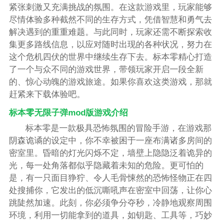
紧张刺激又充满挑战的氛围。在这款游戏里，玩家能够
尽情体验多种截然不同的生存方式，凭借智慧和勇气去
解决遇到的重重难题。与此同时，玩家还需不断探索收
集更多路线信息，以应对随时出现的各种状况，努力在
这个危机四伏的世界中继续生存下去。标本零精心打造
了一个与众不同的游戏世界，带领玩家开启一段全新
的、惊心动魄的游戏旅途。如果你喜欢这类游戏，那就
赶紧来下载体验吧。
标本零无限子弹mod版游戏介绍
标本零是一款极具恐怖氛围的冒险手游，在游戏那
阴森诡谲的设定中，你不幸被困于一座布满诸多房间的
密室里。昏暗的灯光闪烁不定，墙壁上隐隐泛着诡异的
光，每一处角落都似乎隐藏着未知的危险。更可怕的
是，有一只面目狰狞、令人毛骨悚然的恐怖怪物正在四
处搜捕你，它发出的低沉嘶吼声在密室中回荡，让你心
跳陡然加速。此刻，你必须争分夺秒，冷静地观察周围
环境，利用一切能拿到的道具，如钥匙、工具等，巧妙