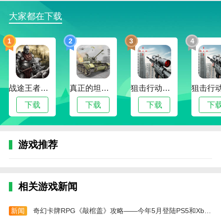
3、全新的冒险之旅，好玩有意思的挑战，随后开
大家都在下载
启更多新的故事。
1
2
3
4
4、你将探索真正的三维景观，发现隐藏在其中的
秘密。
标本零游戏剧情故事
战途王者最新版
真正的坦克大战
狙击行动代号猎鹰最新版
一个地上爬着的怪物，成了这个诡异空间中，最大
的噩梦。
下载
下载
下载
下
因为你永远不知道，你什么时候，会遇见他!
这是个诡异的空间，准确来说，是个医院。
游戏推荐
你一觉醒来，发现自己被困在了这里，你不知道发
生了什么。只隐隐记得好像有个叫张三的人请你去第11
号街第4家饭馆第5层第14号包间吃了个饭，说要给你看
相关游戏新闻
些东西，你到了后就问他是什么?他说：你觉得罗老师
的刑法课怎么样?
新闻
奇幻卡牌RPG《敲棺盖》攻略——今年5月登陆PS5和Xbox Series