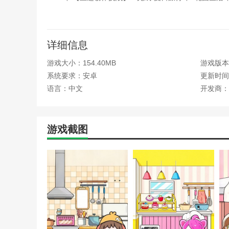
3、【收藏册装订】：完成的贴纸页面可自动归档成
4、【轻音背景设置】：支持更换背景音乐或关闭音效
详细信息
卡通安静书贴纸游戏测评
游戏大小：154.40MB
游戏版本
卡通安静书贴纸游戏是一款真正让人静下心来的创作
系统要求：安卓
更新时间：2
由舒适的表达空间。无论是享受手工拼贴的快乐，还是沉
语言：中文
开发商：
龄段玩家，特别适合想要放松心情、追求宁静的你。如果你
的理想选择。
本站为您提供卡通安静书贴纸的 手机游戏 ，欢迎大
游戏截图