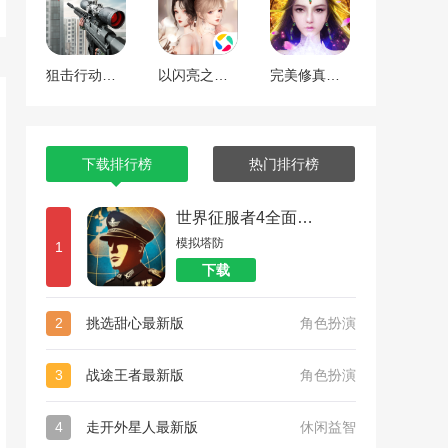
狙击行动代号猎鹰
以闪亮之名最新版
完美修真（附兑换码10000仙石）
下载排行榜
热门排行榜
世界征服者4全面战争
模拟塔防
1
下载
2
挑选甜心最新版
角色扮演
3
战途王者最新版
角色扮演
4
走开外星人最新版
休闲益智