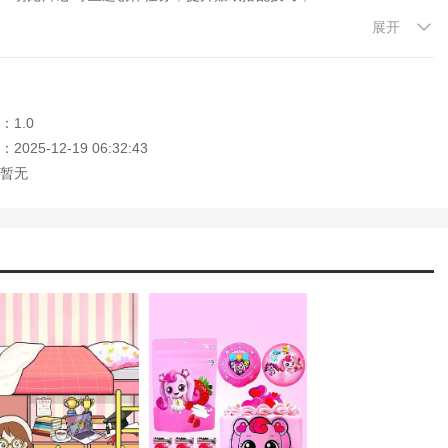
展开
册，供玩家随时翻阅、整理与编辑；
，在最舒适的状态下进行DIY创作。
：1.0
类游戏。在快节奏的生活中，它像一片安静的角落，为玩家提供一个自
025-12-19 06:32:43
浸在贴纸设计的美感中，这款游戏都能带来治愈与满足。它适合所有年
暂无
热爱创意DIY，又向往片刻安宁，这款卡通安静书贴纸游戏无疑是你
家记住本站网址，本站是您下载安卓手游app最好的网站！