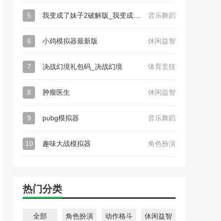
5
我变成了妹子2破解版_我变成了妹子2
音乐舞蹈
6
小鸡模拟器最新版
休闲益智
7
决战幻境礼包码_决战幻境
体育竞技
8
肿瘤医生
休闲益智
9
pubg模拟器
音乐舞蹈
10
趣味大战模拟器
角色扮演
热门分类
全部
角色扮演
动作格斗
休闲益智