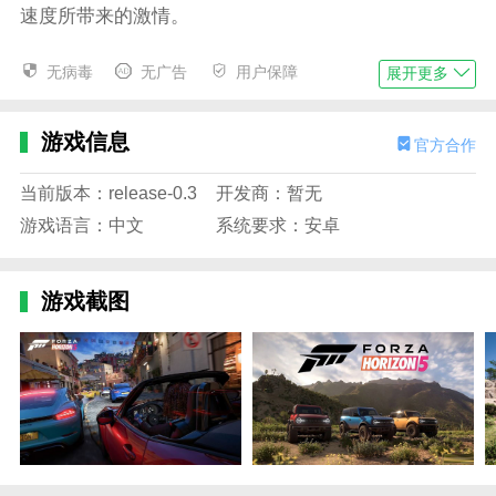
速度所带来的激情。
3、有很多不同品牌的汽车是可以进行选择的，享
无病毒
无广告
用户保障
展开更多
受不同的感觉吧。
4、有很多不同的赛事比赛等待着玩家们的到来，
游戏信息
官方合作
参加就有奖励的。
地平线5正版官服游戏亮点
当前版本：release-0.3
开发商：暂无
游戏语言：中文
系统要求：安卓
1、能够在这里面感受到当定的文化特色以及变化
的，很是不错的。
2、每一辆车都是有着属于自己的优点的，要根据
游戏截图
实际情况选择的。
3、可以邀请自己的好友过来一起进行比赛或者是
竞速的参加。
4、当然可以自己进行车队的加入或者是自己进行
创建的。