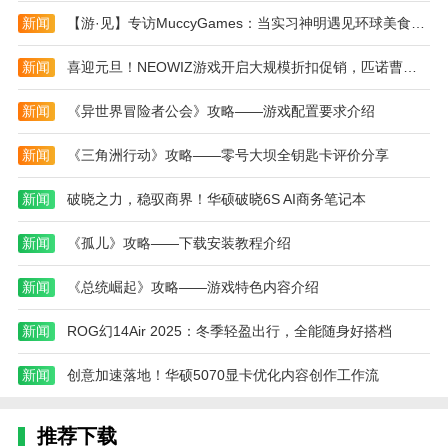
2、捷豹：史上最稀有车型上线
新闻
【游·见】专访MuccyGames：当实习神明遇见环球美食，开启一场舌尖上的冒险
捷豹V12 XJR-15，品牌历史上最稀有的车型之
新闻
喜迎元旦！NEOWIZ游戏开启大规模折扣促销，匹诺曹限时直降50%
一，也将亮相游戏。灵感源自传奇XJR-9，搭载6.0L自
然吸气V12发动机，虽然数据不夸张，但碳纤维+凯夫
新闻
《异世界冒险者公会》攻略——游戏配置要求介绍
拉材质带来出色轻盈性，性能依然亮眼。
新闻
《三角洲行动》攻略——零号大坝全钥匙卡评价分享
3、路虎：全能型选手上线
新闻
破晓之力，稳驭商界！华硕破晓6S AI商务笔记本
路虎Defender 110 X 2020款正式登场，无论城市街
道还是野外山路，70年越野科技沉淀让它应对自如。
新闻
《孤儿》攻略——下载安装教程介绍
本站为您提供地平线5 正版官服的 手机游戏 ，欢
新闻
《总统崛起》攻略——游戏特色内容介绍
迎大家记住本站网址，本站是您下载安卓手游app最好
的网站！
新闻
ROG幻14Air 2025：冬季轻盈出行，全能随身好搭档
新闻
创意加速落地！华硕5070显卡优化内容创作工作流
推荐下载