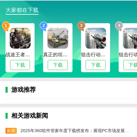
地平线5游戏怎么玩
大家都在下载
1、下载并安装地平线5，启动游戏后按任意键开
始。
1
2
3
4
2、同意协议后进入游戏。
3、游戏界面左侧为方向盘控制，右侧则是加速和
刹车按钮。
战途王者最新版
真正的坦克大战
狙击行动代号猎鹰最新版
4、玩家可自由驰骋在开放世界中，享受驾驶乐
下载
下载
下载
下
趣。
地平线5游戏车辆推荐
1、保时捷：为速度而生
游戏推荐
保时捷，这个享誉全球的高性能品牌，在《极限竞
速：地平线5》中也不负盛名。从经典的1989款
相关游戏新闻
911(964)到适应沙漠地形的Macan拉力版，再到纯电猛
兽Taycan Turbo S，每款车型都在不同赛道上展现非凡
实力。
新闻
2025年360软件管家年度下载榜发布：展现PC市场发展脉络，前瞻未来生态趋势