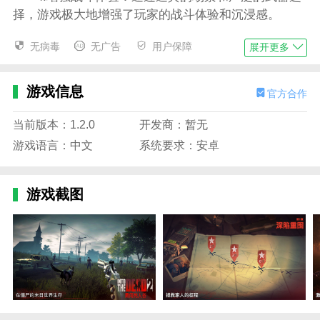
择，游戏极大地增强了玩家的战斗体验和沉浸感。
游戏亮点
无病毒
无广告
用户保障
展开更多
1.丰富的游戏关卡：游戏的特点是大量的关卡，与
连续流的新关卡，让玩家不断享受游戏的乐趣和挑战。
游戏信息
官方合作
2.多样的僵尸类型：游戏中有各种类型的僵尸，每
种僵尸都有其独特的危害和特征，增加了游戏的多样性
当前版本：1.2.0
开发商：暂无
和挑战性。
游戏语言：中文
系统要求：安卓
3.无需网络连接：游戏可以在没有网络连接的情况
下进行。玩家可以随时随地享受游戏，自由射击战斗。
游戏截图
4.团队合作：玩家可以与队友并肩作战，共同消灭
僵尸，增强游戏的社交性和互动性。
游戏玩法
1.多样化的任务难度：游戏提供不同难度级别的任
务。玩家可以根据自己的实力和喜好自由选择，获得各
种奖励。