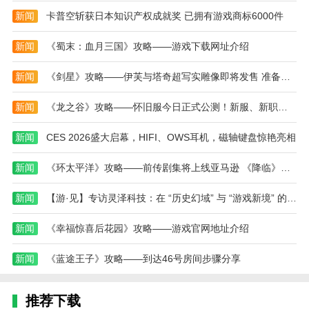
3.多样化的任务解锁：游戏设有不同难度的任务等
新闻
卡普空斩获日本知识产权成就奖 已拥有游戏商标6000件
待玩家解锁，增强了游戏的挑战性和可玩性。
新闻
《蜀末：血月三国》攻略——游戏下载网址介绍
4.新武器收藏：仓库提供全新的武器供玩家收集和
使用，为战斗增加了更多的策略和选择。
新闻
《剑星》攻略——伊芙与塔奇超写实雕像即将发售 准备好迎接女神降临了吗?
编辑测评
新闻
《龙之谷》攻略——怀旧服今日正式公测！新服、新职业重磅登场
这款游戏可以让玩家自行解锁和升级近战武器，火
新闻
CES 2026盛大启幕，HIFI、OWS耳机，磁轴键盘惊艳亮相
器和其他武器来提高你的战斗力，灵活调整射击战术，
轻松消除各种僵尸群，包括装甲僵尸和冲锋僵尸，随时
新闻
《环太平洋》攻略——前传剧集将上线亚马逊 《降临》攻略——编剧执笔
完成各种考验来获得射击战斗荣誉。
新闻
【游·见】专访灵泽科技：在 “历史幻域” 与 “游戏新境” 的交织中，凭创意播种东方文化游戏梦
本站为您提供勇闯死人谷2 手机版中文版的 手机游
戏 ，欢迎大家记住本站网址，本站是您下载安卓手游
新闻
《幸福惊喜后花园》攻略——游戏官网地址介绍
app最好的网站！
新闻
《蓝途王子》攻略——到达46号房间步骤分享
推荐下载