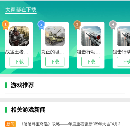
2.自由探索场景：游戏场景精心设计，让玩家自由
大家都在下载
探索和发现隐藏的秘密和乐趣，增强游戏的可玩性和娱
乐价值。
1
2
3
4
3.真实的后世界末日生存体验：游戏设定在一个后
世界末日的世界。玩家需要拿起武器，与僵尸进行枪
战。
战途王者最新版
真正的坦克大战
狙击行动代号猎鹰最新版
4.奖励和成就：通过完成任务和挑战，玩家可以获
下载
下载
下载
下
得丰厚的奖励和成就，增强他们在游戏中的成就感和满
足感。
游戏推荐
游戏优势
1.3D制作，令人惊叹的视觉效果：游戏采用3D技
术制作，以逼真的游戏风格和地图场景为玩家提供独特
的视觉体验。
相关游戏新闻
2.做好战斗准备：在游戏中，玩家需要不断收集子
新闻
《蟹蟹寻宝奇遇》攻略——年度重磅更新“蟹年大吉”4月22日上线
弹和火药，为面对大量僵尸敌人做好充分准备。