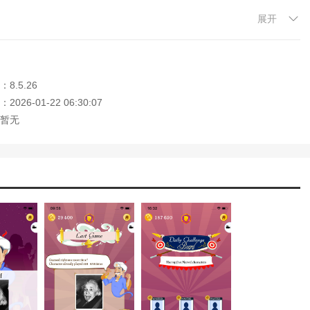
展开
在最新的超级奖项或荣誉殿堂写上你的名字。
……奖并进入荣誉殿堂。如您所知，Akinator喜欢猜测角色并接受更难的
久没有人游玩过的角色。查看排行榜，力争上游！
8.5.26
026-01-22 06:30:07
暂无
nator形象。网络天才可以变成帝王、牛仔或是音乐人等形象。用12顶帽
ki奖。完成全部的每日挑战来获取金制的每日Aki奖，这是最有声望的
受最好的游戏体验。
，欢迎大家记住本站网址，本站是您下载安卓手游app最好的网站！