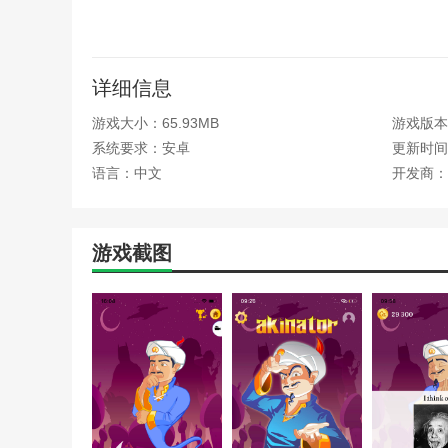
挑战排行榜上其他玩家，看看究竟谁更厉害。你可以
2、寻找Aki奖
详细信息
Akinator邀请您随意遐想，来获取黑金、铂金、黄金
挑战。为此，您需要让他猜测被遗忘的角色，就是那些很
游戏大小：65.93MB
游戏版本：
系统要求：安卓
更新时间：2
3、释放您的创造力
语言：中文
开发商：
您可以使用Geniz点数来解锁和自定义您想要的Aki
子和13件衣服，来打造你专属的最有趣的组合。
游戏截图
4、持续参与每日挑战
您可以每天找到五个神秘角色，来赢得额外或特殊的A
Aki奖！
5、畅快游玩，没有限制
终极药水能解锁所有角色并移除所有广告，让你能享
本站为您提供Akinator 安卓中文版的 手机游戏 