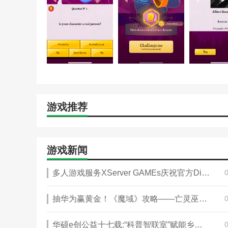
游戏推荐
游戏新闻
多人游戏服务XServer GAMEs庆祝官方Discord突破1000人
抽华为赢黄金！《魔域》攻略——亡灵巫师新专精携千万豪礼来袭
华硕e创公益十七载:“科普智联室”赋能乡村，万名青年志愿者用科技点亮未来