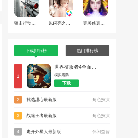
狙击行动代号猎鹰
以闪亮之名最新版
完美修真（附兑换码10000仙石）
下载排行榜
热门排行榜
世界征服者4全面战争
模拟塔防
1
下载
2
挑选甜心最新版
角色扮演
3
战途王者最新版
角色扮演
4
走开外星人最新版
休闲益智