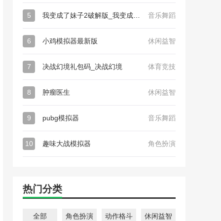
5
我变成了妹子2破解版_我变成了妹子2
音乐舞蹈
6
小鸡模拟器最新版
休闲益智
7
决战幻境礼包码_决战幻境
体育竞技
8
肿瘤医生
休闲益智
9
pubg模拟器
音乐舞蹈
10
趣味大战模拟器
角色扮演
热门分类
全部
角色扮演
动作格斗
休闲益智