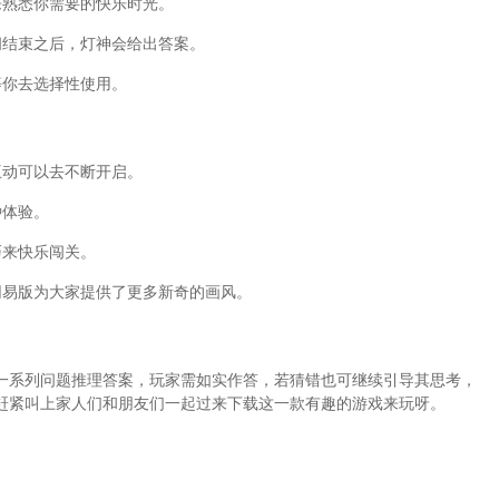
来熟悉你需要的快乐时光。
问结束之后，灯神会给出答案。
等你去选择性使用。
互动可以去不断开启。
种体验。
巧来快乐闯关。
网易版为大家提供了更多新奇的画风。
一系列问题推理答案，玩家需如实作答，若猜错也可继续引导其思考，
赶紧叫上家人们和朋友们一起过来下载这一款有趣的游戏来玩呀。