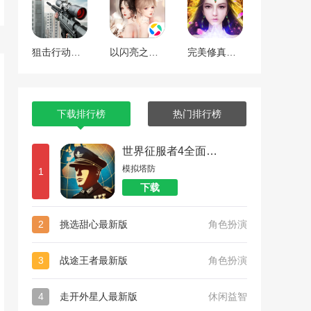
狙击行动代号猎鹰
以闪亮之名最新版
完美修真（附兑换码10000仙石）
下载排行榜
热门排行榜
世界征服者4全面战争
模拟塔防
1
下载
2
挑选甜心最新版
角色扮演
3
战途王者最新版
角色扮演
4
走开外星人最新版
休闲益智