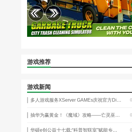
游戏推荐
游戏新闻
多人游戏服务XServer GAMEs庆祝官方Discord突破1000人
抽华为赢黄金！《魔域》攻略——亡灵巫师新专精携千万豪礼来袭
华硕e创公益十七载:“科普智联室”赋能乡村，万名青年志愿者用科技点亮未来