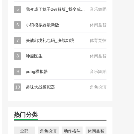
5
我变成了妹子2破解版_我变成了妹子2
音乐舞蹈
6
小鸡模拟器最新版
休闲益智
7
决战幻境礼包码_决战幻境
体育竞技
8
肿瘤医生
休闲益智
9
pubg模拟器
音乐舞蹈
10
趣味大战模拟器
角色扮演
热门分类
全部
角色扮演
动作格斗
休闲益智