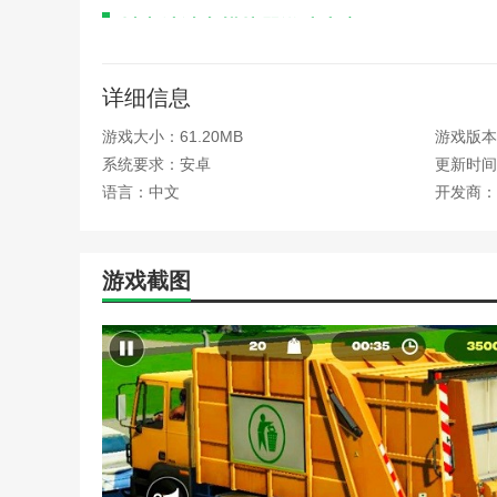
城市清洁车模拟器游戏内容
1、玩家将接受来自城市管理部门的各种清洁任务，
详细信息
2、通过完成任务和获得奖励，玩家可以解锁更多类
游戏大小：61.20MB
游戏版本
3、游戏中的城市充满了丰富的细节，玩家可以在清
系统要求：安卓
更新时间：2
4、天气变化和日夜轮换会对清洁任务产生影响，玩
语言：中文
开发商：
城市清洁车模拟器游戏测评
游戏截图
城市清洁车模拟器游戏通过极具创意的玩法和真实的
市清洁工的责任与成就感，还在任务的设计上融入了丰富
深度，而细腻的车辆操作和丰富的任务体系则为玩家带来
清洁车模拟器游戏无疑是一个值得尝试的选择。
本站为您提供城市清洁车模拟器的 手机游戏 ，欢迎