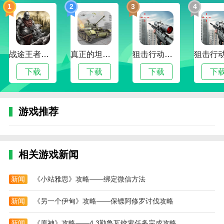
1
2
3
4
战途王者最新版
真正的坦克大战
狙击行动代号猎鹰最新版
下载
下载
下载
下
游戏推荐
相关游戏新闻
新闻
《小站雅思》攻略——绑定微信方法
新闻
《另一个伊甸》攻略——保镖阿修罗讨伐攻略
新闻
《原神》攻略——4.3勒鲁瓦绞索任务完成攻略