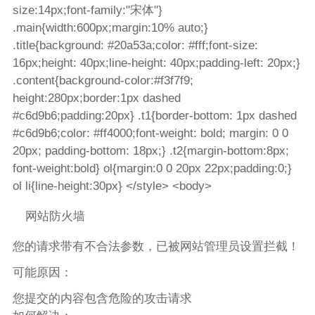
size:14px;font-family:"宋体"}
.main{width:600px;margin:10% auto;}
.title{background: #20a53a;color: #fff;font-size:
16px;height: 40px;line-height: 40px;padding-left: 20px;}
.content{background-color:#f3f7f9;
height:280px;border:1px dashed
#c6d9b6;padding:20px} .t1{border-bottom: 1px dashed
#c6d9b6;color: #ff4000;font-weight: bold; margin: 0 0
20px; padding-bottom: 18px;} .t2{margin-bottom:8px;
font-weight:bold} ol{margin:0 0 20px 22px;padding:0;}
ol li{line-height:30px} </style> <body>
网站防火墙
您的请求带有不合法参数，已被网站管理员设置拦截！
可能原因：
您提交的内容包含危险的攻击请求