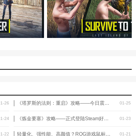
新人开荒攻略
下载地址分享
热门攻略
物品资源作用汇总
蓝卡获得方法介绍
车架获取方法介绍
拆除多余墙壁方法介绍
地图资源一览
零件获取途径汇总
01-26
《塔罗斯的法则：重启》攻略——今日震撼发售！克罗地亚团队经典哲学解谜游戏焕新归来
01-25
01-24
《炼金要塞》攻略——正式登陆Steam好评炼金术塔防新游
01-23
01-22
轻量化、强性能、高颜值？ROG游戏鼠标统统拿捏
01-21