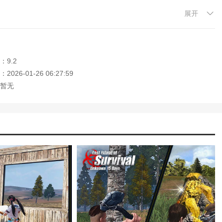
展开
家相互合作，共同对付敌人，通过团队合作消灭对手。
。在战略规划中，玩家需要制定逃跑计划，射击战斗。
：9.2
026-01-26 06:27:59
瘾。玩家将沉浸在无尽的战斗乐趣中，感受到每一次击杀所带来的成就
暂无
容和丰富的体验方式，轻松体验到游戏带来的多样性和可变性。
体验前所未有的敌我对抗，还精心打造了一个极其逼真的战斗环境，从
都力求还原战场的残酷与真实。
游戏 ，欢迎大家记住本站网址，本站是您下载安卓手游app最好的网
争：文明重启》
新手攻略