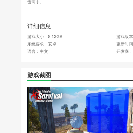
击高手。
游戏优势
详细信息
1.激烈的纠纷和团队合作：游戏中的激烈纠纷要求玩
2.逃生战和战略规划：逃生战考验玩家的智慧和勇气
游戏大小：8.13GB
游戏版本
系统要求：安卓
更新时间：2
3.令人上瘾的杀敌体验：游戏中的杀敌体验令人上
语言：中文
开发商：
感。
4.多样的内容和丰富的体验：提供了广泛的游戏内
游戏截图
编辑测评
这款游戏可以让玩家灵活选择踏入充满硝烟的战场，
细致逼真的战场地形到惊心动魄的音效设计，每一个细节
本站为您提供王牌战争：文明重启 互娱版本的 手机
站！
热门攻略
《王牌战