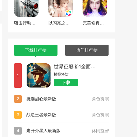
狙击行动代号猎鹰
以闪亮之名最新版
完美修真（附兑换码10000仙石）
下载排行榜
热门排行榜
世界征服者4全面战争
模拟塔防
1
下载
2
挑选甜心最新版
角色扮演
3
战途王者最新版
角色扮演
4
走开外星人最新版
休闲益智