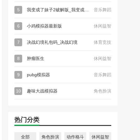
5
我变成了妹子2破解版_我变成了妹子2
音乐舞蹈
6
小鸡模拟器最新版
休闲益智
7
决战幻境礼包码_决战幻境
体育竞技
8
肿瘤医生
休闲益智
9
pubg模拟器
音乐舞蹈
10
趣味大战模拟器
角色扮演
热门分类
全部
角色扮演
动作格斗
休闲益智