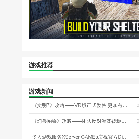
新手攻略
新手快速上手攻略
资源刷新位置汇总
绿卡获得方法介绍
领地柜作用介绍
最低配置机型一览
分解机位置介绍
药品配方大全介绍
游戏推荐
游戏新闻
《文明7》攻略——VR版正式发售 更加有趣的临场感文明世界
《幻兽帕鲁》攻略——团队反对游戏被称为“带枪的宝可梦”
多人游戏服务XServer GAMEs庆祝官方Discord突破1000人