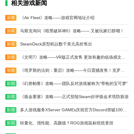
相关游戏新闻
一星剧情，一星立绘，一星配音，一星给政宗。
本站为您提供美男战国：穿越时空的爱恋 安卓版
新闻
《Air Fleet》攻略——游戏官网地址介绍
的 手机游戏 ，欢迎大家记住本站网址，本站是您下载
新闻
马斯克询问《暗黑破坏神5》攻略—— 又被玩家们群嘲！
安卓手游app最好的网站！
新闻
SteamDeck原型机以数千美元高价售出
新闻
《文明7》攻略——VR版正式发售 更加有趣的临场感文明世界
新闻
《塔罗斯的法则：重启》攻略——今日震撼发售！克罗地亚团队经典哲学解谜游戏焕新归来
新闻
《幻兽帕鲁》攻略——团队反对游戏被称为“带枪的宝可梦”
新闻
《炼金要塞》攻略——正式登陆Steam好评炼金术塔防新游
新闻
多人游戏服务XServer GAMEs庆祝官方Discord突破1000人
新闻
轻量化、强性能、高颜值？ROG游戏鼠标统统拿捏