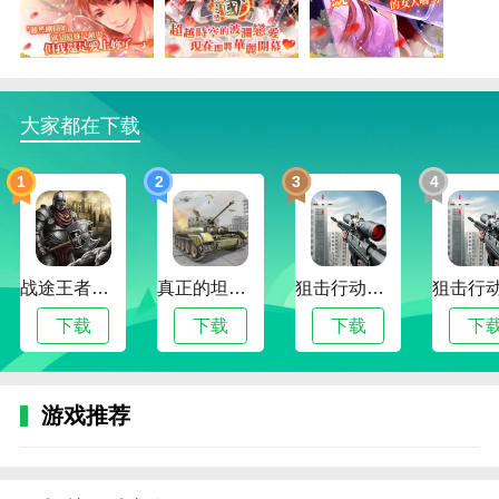
美男战国：穿越时空的爱恋安卓版特色
1、穿越时空的战国恋爱:以战国时代为舞台，与超
美形的战国武将们的相遇。 展开改变命运的恋爱之
旅！
大家都在下载
2、超华丽的声优阵容，超精致的游戏画面，听觉
和视觉一次性满足！
1
2
3
4
3、心跳加速的恋爱(一边和战国武将们体验着梦寐
以求的心跳加速，一边等待着感动和深深的恋爱
4、不仅是恋爱，也要在恋爱中让自己变得更好(以
战途王者最新版
真正的坦克大战
狙击行动代号猎鹰最新版
战国为舞台，《美男战国◆穿越时空的恋爱》有时尚美
下载
下载
下载
下
丽的服装道具，可以打造和战国武将们共存的可爱房
间！
美男战国：穿越时空的爱恋安卓版评测
游戏推荐
这是一个非常好的和帅哥恋爱的游戏。有很多精致
漂亮的帅哥等着玩家解锁，剧情的话对于真心想玩乙女
游戏的乙女来说算是比较好的了吧，虽然有点玛丽苏。