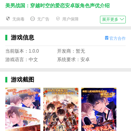
美男战国：穿越时空的爱恋安卓版角色声优介绍
织田信长(CV : 杉田智和)
无病毒
无广告
用户保障
展开更多
伊达政宗(CV : 加藤和树)
真田幸村(CV : 细谷佳正)
游戏信息
官方合作
豊臣秀吉(CV : 鸟海浩辅)
当前版本：1.0.0
开发商：暂无
明智光秀(CV : 武内骏辅)
游戏语言：中文
系统要求：安卓
徳川家康(CV : 増田俊树)
游戏截图
石田三成(CV : 山谷祥生)
上杉谦信(CV : 三浦祥朗)
武田信玄(CV : 梅原裕一郎)
猿飞佐助(CV : 赤羽根健治)
顕如(CV : 新垣樽助)