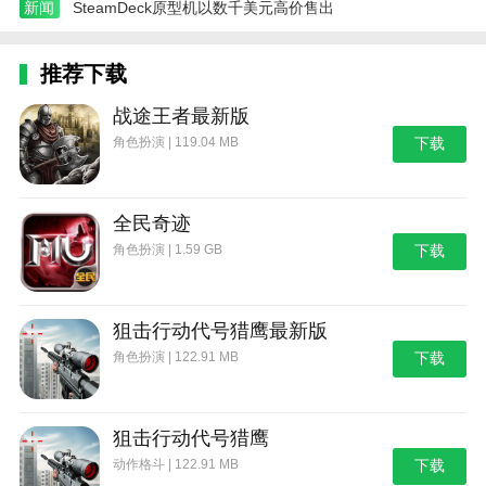
新闻
SteamDeck原型机以数千美元高价售出
v1.29版本
Bug修复
推荐下载
本站为您提供格斗先生 完整版的 手机游戏 ，欢迎
战途王者最新版
大家记住本站网址，本站是您下载安卓手游app最好的
角色扮演 | 119.04 MB
下载
网站！
全民奇迹
角色扮演 | 1.59 GB
下载
狙击行动代号猎鹰最新版
角色扮演 | 122.91 MB
下载
狙击行动代号猎鹰
动作格斗 | 122.91 MB
下载