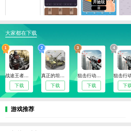
6、右下角还为我们提供了道具使用，使用该道具
可以让你快速通关，但是该道具非常珍贵，建议谨慎使
用。
格斗先生游戏特色
大家都在下载
1、个性化技能树：根据自己的战斗风格选择不同
1
2
3
4
的技能进行升级，打造独特的战斗大师。
2、实时战斗模式：除了单人关卡，你还可以在线
与其他玩家竞争，测试自己的实力。
战途王者最新版
真正的坦克大战
狙击行动代号猎鹰最新版
3、装备和升级系统：收集和升级武器和装备，增
强角色属性，使战斗更加轻松流畅。
下载
下载
下载
下
4、挑战BOSS等级：在每一章结束时，你将面对强
大的老板，需要运用你所有的技能才能获胜。
游戏推荐
格斗先生游戏优势
1、易于使用的操作模式：简单直观的控制方法使
初学者能够快速享受游戏的乐趣。