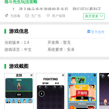
格斗先生玩法攻略
1、进入格斗先生游戏的关卡后，我们可以看到正
上方有着6个拳头标识，其中3黑3黄，3个黑色的拳头会
无病毒
无广告
用户保障
展开更多
影响通关评分，黄色拳头则不会。
2、我们通过按住屏幕不松手，玩家手心会有一条
游戏信息
官方合作
红色射线，这表示的是射击弹道，路径上的敌人都会被
子弹命中，与黑色准星位置无关。
当前版本：1.4
开发商：暂无
游戏语言：中文
系统要求：安卓
3、可以看到松手之后，子弹射出，碰到墙壁会折
返回来，而路径上的敌人已经被命中，上方减少了一个
黄色的拳头标识。
游戏截图
4、这关也是非常简单，三个黄色标识表示我们可
以开三枪，一枪一个敌人即可，只要剩余三个黑色的拳
头即可3星过关。
5、如果你没命中敌人，那你就会减少开枪机会，
例如这次，只剩2个黑色拳头标识时，通关评价只有2
星，但是我们可以选择重试。