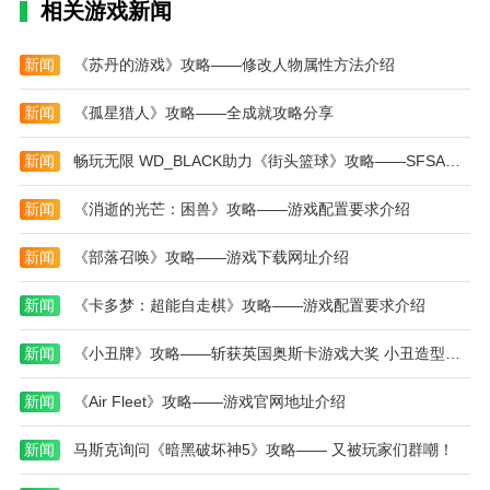
相关游戏新闻
2、精致的画面质量：高清晰度图形与详细的角色
建模相结合，营造出身临其境的游戏环境。
新闻
《苏丹的游戏》攻略——修改人物属性方法介绍
3、持续的内容更新：开发团队定期发布新的关
新闻
《孤星猎人》攻略——全成就攻略分享
卡、角色皮肤和事件，以保持游戏的活力。
新闻
畅玩无限 WD_BLACK助力《街头篮球》攻略——SFSA全国超级联赛
4、跨平台支持：在PC和移动设备上享受一致和高
质量的游戏体验。
新闻
《消逝的光芒：困兽》攻略——游戏配置要求介绍
格斗先生游戏评测
新闻
《部落召唤》攻略——游戏下载网址介绍
1、玩家将尝试进行一系列精彩的战斗冒险。游戏
的上手难度并不高。
新闻
《卡多梦：超能自走棋》攻略——游戏配置要求介绍
2、模式不仅仅是这种闯关的玩法，还可以参与格
新闻
《小丑牌》攻略——斩获英国奥斯卡游戏大奖 小丑造型演员领奖引热议
斗模式，两人PK，非常不错。
新闻
《Air Fleet》攻略——游戏官网地址介绍
3、丰富的游戏关卡等你来参与。各种武器和装备
可供您选择。华丽的五官令人震惊。
新闻
马斯克询问《暗黑破坏神5》攻略—— 又被玩家们群嘲！
更新内容