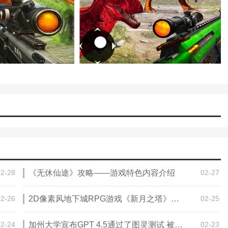
02-28
《无休仙途》攻略——游戏特色内容介绍
02-27
02-26
2D像素风地下城RPG游戏《新月之塔》攻略——将在今年登录PC平台
02-25
02-24
加州大学宣布GPT 4.5通过了图灵测试 被判定七成是人类
02-23