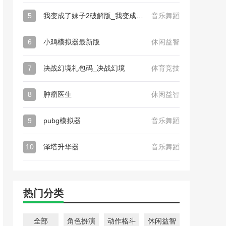
5
我变成了妹子2破解版_我变成了妹子2
音乐舞蹈
6
小鸡模拟器最新版
休闲益智
7
决战幻境礼包码_决战幻境
体育竞技
8
肿瘤医生
休闲益智
9
pubg模拟器
音乐舞蹈
10
泽塔升华器
音乐舞蹈
热门分类
全部
角色扮演
动作格斗
休闲益智