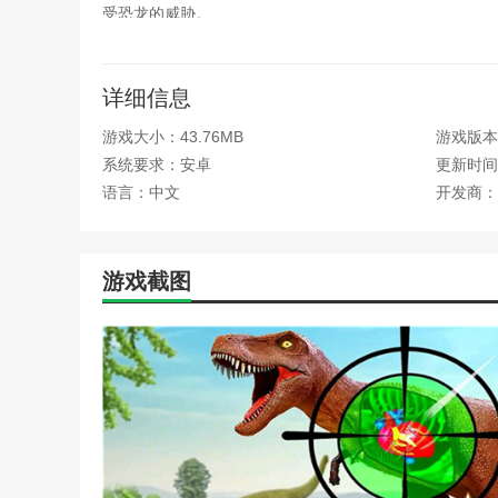
受恐龙的威胁。
4.动态战斗体验：游戏中的战斗场景充满了变化和
体验。
详细信息
游戏优势
游戏大小：43.76MB
游戏版本
系统要求：安卓
1.生存与奖励机制：游戏配备了丰富的奖励机制。
更新时间：2
自己。
语言：中文
开发商：
2.丰富的恐龙种类：游戏中恐龙种类繁多，每种恐
3.恐怖野兽挑战：特别强调暴龙等恐怖野兽的威胁
游戏截图
4.身临其境的狩猎体验：通过逼真的画面和音效以
编辑测评
这款游戏可以让玩家扮演一名猎人去狩猎强大的恐龙
验，而且各种游戏玩法非常刺激，随时体验射击的惊险刺
本站为您提供疯狂狙击动物的 手机游戏 ，欢迎大家