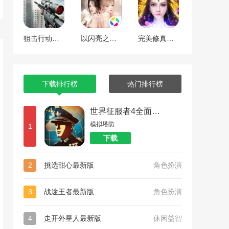
狙击行动代号猎鹰
以闪亮之名最新版
完美修真（附兑换码10000仙石）
下载排行榜
热门排行榜
世界征服者4全面战争
模拟塔防
1
下载
2
挑选甜心最新版
角色扮演
3
战途王者最新版
角色扮演
4
走开外星人最新版
休闲益智