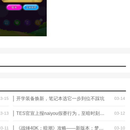
03-15
开学装备焕新，笔记本选它一步到位不踩坑
03-14
03-13
TES官宣上报naiyou假赛行为，至暗时刻的LPL堕入更深深渊
03-12
03-11
《战锤40K：暗潮》攻略——新版本：梦魇与幻景 现已正式上线
03-10