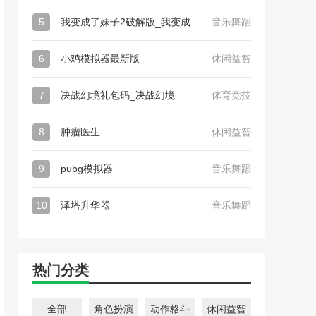
5
我变成了妹子2破解版_我变成了妹子2
音乐舞蹈
6
小鸡模拟器最新版
休闲益智
7
决战幻境礼包码_决战幻境
体育竞技
8
肿瘤医生
休闲益智
9
pubg模拟器
音乐舞蹈
10
泽塔升华器
音乐舞蹈
热门分类
全部
角色扮演
动作格斗
休闲益智