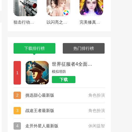
狙击行动代号猎鹰
以闪亮之名最新版
完美修真（附兑换码10000仙石）
下载排行榜
热门排行榜
世界征服者4全面战争
模拟塔防
1
下载
2
挑选甜心最新版
角色扮演
3
战途王者最新版
角色扮演
4
走开外星人最新版
休闲益智