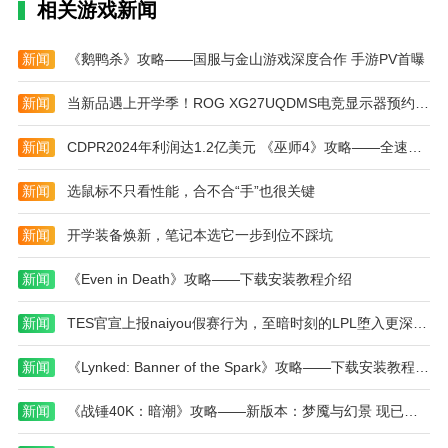
需要玩家在完成同色消除的同时，自由看到非常绚丽的
相关游戏新闻
爆炸消除效果，随时享受视觉和听觉的双重乐趣，自由
赢得更多的消除胜利，自由成为消除大师。
新闻
《鹅鸭杀》攻略——国服与金山游戏深度合作 手游PV首曝
本站为您提供开心魔法消消乐 红包版的 手机游戏
新闻
当新品遇上开学季！ROG XG27UQDMS电竞显示器预约开启！
，欢迎大家记住本站网址，本站是您下载安卓手游app
最好的网站！
新闻
CDPR2024年利润达1.2亿美元 《巫师4》攻略——全速制作中
新闻
选鼠标不只看性能，合不合“手”也很关键
新闻
开学装备焕新，笔记本选它一步到位不踩坑
新闻
《Even in Death》攻略——下载安装教程介绍
新闻
TES官宣上报naiyou假赛行为，至暗时刻的LPL堕入更深深渊
新闻
《Lynked: Banner of the Spark》攻略——下载安装教程介绍
新闻
《战锤40K：暗潮》攻略——新版本：梦魇与幻景 现已正式上线