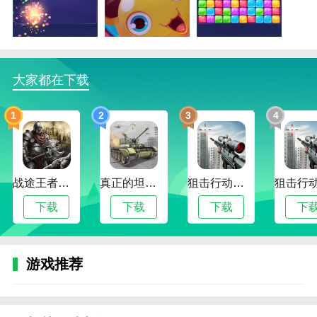
流，让他们一起分享游戏体验和乐趣。
4.个性化发展：通过完成任务和挑战，玩家可以解
锁更多成就和奖励，丰富他们的游戏体验。
大家都在下载
游戏亮点
1.悦耳的背景音效：悠扬的BGM和音效营造出身临
1
2
3
4
其境的游戏体验，增强游戏的沉浸感。
2.解决问题的智能提示：当关卡比较困难时，智能
提示功能可以帮助玩家突破障碍，避免陷入困境。
战途王者最新版
真正的坦克大战
狙击行动代号猎鹰最新版
3.出色的视觉享受：精美的图形和可爱的角色给玩
下载
下载
下载
下
家带来愉悦的视觉体验。
4.持续更新以增加新鲜感：游戏定期更新内容和玩
法，以保持新鲜感和吸引力。
游戏推荐
编辑测评
这款游戏可以轻松体验各种色彩缤纷的消除玩法，