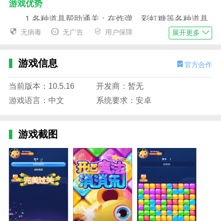
游戏优势
1.各种道具帮助通关：在炸弹、彩虹糖等各种道具
的帮助下，你可以轻松克服困难，顺利通关。
无病毒
无广告
用户保障
展开更多
2.易于操作和上手：新手和老玩家都可以快速掌握
操作，享受游戏，没有任何门槛。
游戏信息
官方合作
3.策略性淘汰彰显智慧：合理运用道具和淘汰技
当前版本：10.5.16
开发商：暂无
巧，展现玩家的智慧，增强游戏的策略性。
游戏语言：中文
系统要求：安卓
4.充满成就感：克服困难，顺利通过关卡，会带来
充分的成就感和满足感。
游戏截图
游戏玩法
1.成就系统促进挑战：完成特定任务，查看分数和
评级，激励玩家不断挑战自我;
2.竞争模式增加乐趣：玩家实时竞争，争夺高分和
速度，享受竞争带来的兴奋和快乐。
3.社交互动性强：竞争模式促进了玩家之间的交