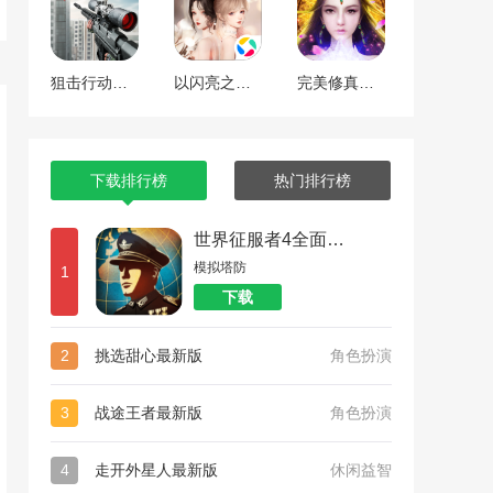
狙击行动代号猎鹰
以闪亮之名最新版
完美修真（附兑换码10000仙石）
下载排行榜
热门排行榜
世界征服者4全面战争
模拟塔防
1
下载
2
挑选甜心最新版
角色扮演
3
战途王者最新版
角色扮演
4
走开外星人最新版
休闲益智