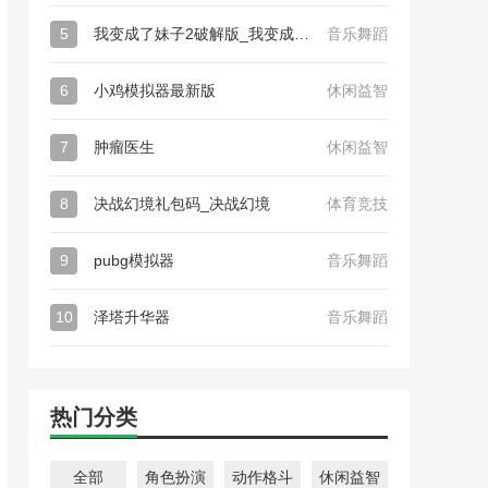
5
我变成了妹子2破解版_我变成了妹子2
音乐舞蹈
6
小鸡模拟器最新版
休闲益智
7
肿瘤医生
休闲益智
8
决战幻境礼包码_决战幻境
体育竞技
9
pubg模拟器
音乐舞蹈
10
泽塔升华器
音乐舞蹈
热门分类
全部
角色扮演
动作格斗
休闲益智