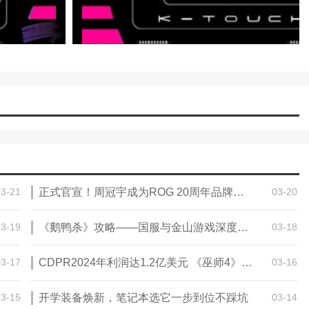
03-21
正式官宣！周冠宇成为ROG 20周年品牌代言人
03-20
03-19
《鹅鸭杀》攻略——国服与金山游戏深度合作 手游PV首曝
03-18
03-17
CDPR2024年利润达1.2亿美元 《巫师4》攻略——全速制作中
03-16
03-15
开学装备焕新，笔记本选它一步到位不踩坑
03-14