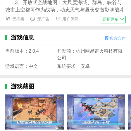
3、开放式空战地图：大尺度海域、群岛、峡谷与
城市上空都可作为战场，动态天气与昼夜交替影响战斗
节奏；
无病毒
无广告
用户保障
展开更多
4、丰富的单/多玩家模式：带有饱满剧情的单人战
役、挑战性的PVE关卡、以及高对抗性的PVP空战联赛
游戏信息
官方合作
与团队作战。
当前版本：2.0.4
开发商：杭州网易雷火科技有限
重装上阵王牌空战手机版游戏玩法
公司
1、即时空战对决：通过锁定、机动规避与特技翻
游戏语言：中文
系统要求：安卓
滚击破敌机；合理运用导弹、机炮与近战格斗决定胜
负；
游戏截图
2、载具改装养成：收集零件与资源升级机体各项
属性，并能为战机安装特殊模块(隐身、护盾、反导)定
制流派；
3、战术指挥与协同：在多人模式中担任指挥或分
队角色，布置空中巡逻、防空火力与支援航线，实现战
术配合；