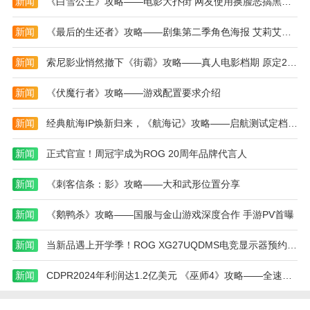
新闻
《白雪公主》攻略——电影大扑街 网友使用换脸恶搞黑人公主
1、自由切换视角与座舱模式：第一人称座舱视角
新闻
《最后的生还者》攻略——剧集第二季角色海报 艾莉艾比乔尔等亮相
增加沉浸感，第三人称视角便于战术判断；
2、极具深度的机师成长：角色技能树影响战术能
新闻
索尼影业悄然撤下《街霸》攻略——真人电影档期 原定2026年3月上映
力(如瞄准辅助、冷却缩短、修复加速)，配合机体改装
新闻
《伏魔行者》攻略——游戏配置要求介绍
形成个性化玩法；
3、动态世界事件：空中封锁、航母突袭、空投补
新闻
经典航海IP焕新归来，《航海记》攻略——启航测试定档3月25日！实机画面曝光！
给与跨服空战活动不断触发，保持游戏新鲜感；
新闻
正式官宣！周冠宇成为ROG 20周年品牌代言人
4、赛事与排名体系：周期性联赛和锦标赛，排行
靠前的玩家与战队可获得独家战机涂装和稀有模块。
新闻
《刺客信条：影》攻略——大和武形位置分享
重装上阵王牌空战手机版游戏内容
新闻
《鹅鸭杀》攻略——国服与金山游戏深度合作 手游PV首曝
1、【战役篇章与支线】：以现代与近未来冲突为
背景，包含主线剧情任务与多条可选支线，讲述王牌飞
新闻
当新品遇上开学季！ROG XG27UQDMS电竞显示器预约开启！
行员的荣誉与抉择；
新闻
CDPR2024年利润达1.2亿美元 《巫师4》攻略——全速制作中
2、【机型图鉴与收集】：每种战机都有详细图鉴
与背景，玩家通过完成特定成就解锁专属涂装与纪念徽