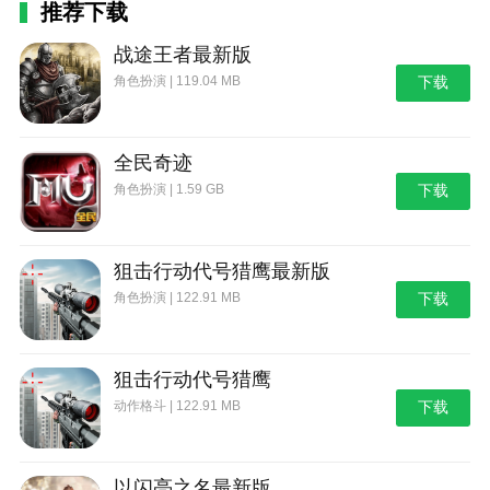
推荐下载
章；
战途王者最新版
3、【工坊与合成系统】：在工坊合成稀有武器零
角色扮演 | 119.04 MB
下载
件、改造装甲板或研发新型导弹，深度影响战斗风格；
4、【多人对抗与合作】：支持4v4、8v8团队战及
大型空海联合作战，玩家既可单飞秀操作，也可与队友
全民奇迹
密切配合完成目标。
角色扮演 | 1.59 GB
下载
重装上阵王牌空战手机版游戏测评
重装上阵王牌空战手机版游戏凭借其精致的3D画
狙击行动代号猎鹰最新版
面、直观但富有深度的操控体系和多层次的养成系统，
角色扮演 | 122.91 MB
下载
为喜欢空战与载具改装的玩家提供了极高的可玩性。智
能AI与动态事件让每场战斗都充满变数，而丰富的多人
竞技与军团系统又极大增强了社交互动与长期目标感。
狙击行动代号猎鹰
若你热衷于打磨操作技巧、定制独特战机流派并在排行
动作格斗 | 122.91 MB
下载
榜上争夺荣耀，这款重装上阵王牌空战手机版游戏无疑
能带来既紧张又满足的空战体验。
以闪亮之名最新版
本站为您提供重装上阵王牌空战 手机版的 手机游