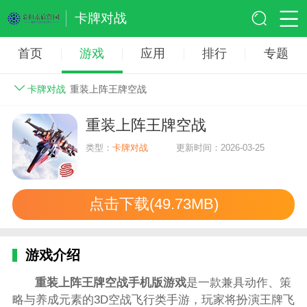
卡牌对战
首页
游戏
应用
排行
专题
卡牌对战
重装上阵王牌空战
重装上阵王牌空战
类型：
卡牌对战
更新时间：2026-03-25
点击下载(49.73MB)
游戏介绍
重装上阵王牌空战手机
版游戏
是一款兼具动作、策
略与养成元素的3D空战飞行类手游，玩家将扮演王牌飞