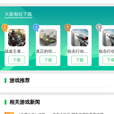
4、任务与挑战系统：支线护航、截击首领机体、
炸毁地面目标、空降营救等多种任务类型，完成后获得
大家都在下载
稀有零件与经验奖励。
1
2
3
4
重装上阵王牌空战手机版游戏特色
1、视觉冲击的现代战场：高保真机体建模与粒子
爆炸特效，配合动态云层与镜面海面，带来真实空战视
觉体验；
战途王者最新版
真正的坦克大战
狙击行动代号猎鹰最新版
2、模块化武器系统：武器不仅有攻击差异，还能
下载
下载
下载
下
通过改造改变弹道、制导与爆炸效果，创造出多样化战
术组合；
游戏推荐
3、智能AI对手：敌机会根据战场态势改变机动策
略与火力分配，提供更具挑战性的空战节奏；
4、社交与军团系统：玩家可建立飞行中队、参与
相关游戏新闻
军团对抗赛并共享军团科技，提升团队作战力。
重装上阵王牌空战手机版游戏亮点