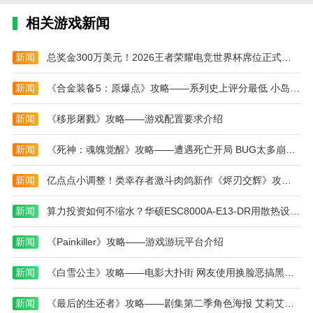
相关游戏新闻
2.丰厚的奖励和探索：玩家可以在游戏中获得相应
的丰厚奖励。通过巧妙的探索，他们可以获得更多的回
新闻
总奖金300万美元！2026王者荣耀电竞世界杯席位正式官宣
报，增强自己的实力。
3.刺激的战斗体验：游戏提供了一个刺激的战斗游
新闻
《合金装备5：原爆点》攻略——系列史上评分最低 小岛：已尽量加入游戏要素
戏模式。玩家可以驾驶飞机和全速奔跑，体验刺激和独
新闻
《移形屠戮》攻略——游戏配置要求介绍
特的游戏体验。
4.持续挑战和成长：游戏为玩家提供持续挑战和成
新闻
《死神：魂魄觉醒》攻略——遭遇死亡开局 BUG太多崩溃频繁
长的机会。通过不断地玩游戏，玩家可以提高他们的战
新闻
亿点点小调整！类幸存者激斗肉鸽新作《烬刃交辉》攻略——Demo迎来多项更新
斗技能和游戏熟练度。
本站为您提供飞机大战之全民雷电 免费版的 手机
新闻
算力投资如何不缩水？华硕ESC8000A-E13-DR用散热设计守护GPU生命周期
游戏 ，欢迎大家记住本站网址，本站是您下载安卓手
游app最好的网站！
新闻
《Painkiller》攻略——游戏游玩平台介绍
新闻
《白雪公主》攻略——电影大扑街 网友使用换脸恶搞黑人公主
新闻
《最后的生还者》攻略——剧集第二季角色海报 艾莉艾比乔尔等亮相