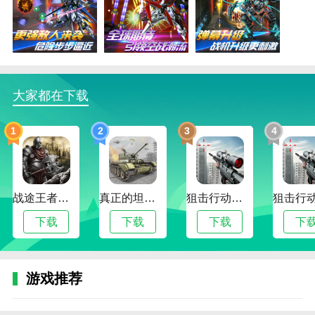
1.冒险动作射击体验：是一款令人兴奋和愉快的冒
险动作射击游戏。玩家可以在游戏中体验到惊险而独特
的射击乐趣。
2.大量的飞机模型创建和组合：游戏提供了大量的
飞机模型风格。玩家可以很容易地创造和组合它们，形
大家都在下载
成最强的飞机。
1
2
3
4
3.高清细致的游戏美术风格：游戏具有高清细致的
游戏美术风格。每种飞机风格的设计都具有独特的特
点，为玩家提供视觉享受。
4.强调个性和创造力：游戏鼓励玩家发挥自己的创
战途王者最新版
真正的坦克大战
狙击行动代号猎鹰最新版
造力和个性。通过不同的飞机组合和配对，它展示了独
下载
下载
下载
下
特的游戏风格和策略。
飞机大战之全民雷电游戏玩法
游戏推荐
1.惊心动魄的冒险战斗：一款非常令人兴奋的冒险
游戏，玩家可以参与无尽的冒险战斗，挑战各种游戏关
卡。