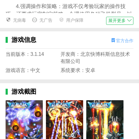
4.强调操作和策略：游戏不仅考验玩家的操作技
巧，还要求玩家制定策略，合理使用各种飞机型号，以
无病毒
无广告
用户保障
展开更多
达到最佳效果。
飞机大战之全民雷电游戏优势
游戏信息
官方合作
1.丰富的飞行系统：在游戏中，玩家拥有多种飞行
系统，可以选择不同的飞行模式，体验各种飞行乐趣。
当前版本：3.1.14
开发商：北京快博科斯信息技术
有限公司
2.有趣的飞行模式和场景：游戏提供了各种有趣的
飞行模式。玩家可以注册参与，解锁更多的飞行场景，
游戏语言：中文
系统要求：安卓
增加游戏的乐趣。
3.精彩的游戏内容：游戏内容丰富多样。玩家可以
游戏截图
在游戏中体验丰富的游戏情节和惊险的游戏挑战。
4.持续更新升级：游戏不断更新升级，为玩家带来
更多的飞机模型、飞行模式和游戏内容，保持游戏的新
鲜感。
飞机大战之全民雷电游戏亮点