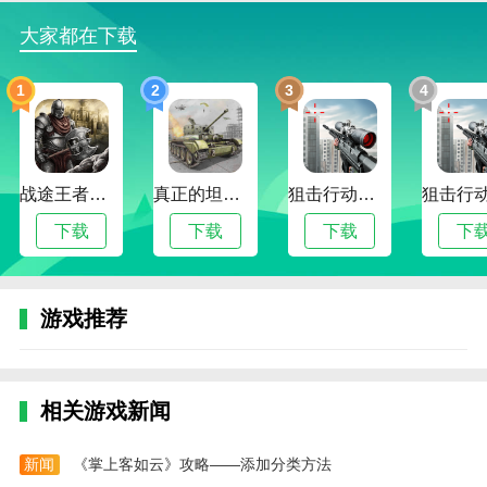
大家都在下载
5.游戏将带给你从未有过的新奇体验，还有很多快乐的
冒险在等着你。
1
2
3
4
边肖评估
1.各种新的冒险模块，完成对疯狂世界的探索，绘制漫
画中的二维人物，并完成高难度的新探索风格。游戏的
奖励非常多样，还有更高难度的战斗系统。自己来试试
战途王者最新版
真正的坦克大战
狙击行动代号猎鹰最新版
吧。
下载
下载
下载
下
2.这里有许多次要角色，每个角色都有自己的操作属
性。您必须逐一熟悉它们，然后才能将它们组合成不同
的阵容来展开激动人心的战斗，并为自己创造更多可能
游戏推荐
性。整体操作流畅，玩法和内容新颖。你必须全副武装
才能探索未知的世界。
3.放置游戏般的操作，开启专属乐趣，享受不同的冒
相关游戏新闻
险。
新闻
《掌上客如云》攻略——添加分类方法