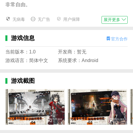
非常自由。
2、在游戏中，可以自由刷怪副本，从而享受战斗的热
无病毒
无广告
用户保障
展开更多
血和快感。
3.有很多英雄可以抽奖，上线可以获得很多抽奖券。
游戏信息
官方合作
游戏功能
当前版本：1.0
开发商：暂无
1.在游戏中，玩家可以自由控制自己的角色移动来攻击
游戏语言：简体中文
系统要求：Android
敌人。
2.阵容的平衡非常关键，这需要仔细考虑。这些方法非
常关键。
游戏截图
3、带给你最好的冒险游戏，各种武器装备一应俱全。
4.玩家将在这个世界中面临各种各样的挑战。他们需要
与来自不同世界的怪物、灾难和许多黑暗势力打交道，
从而捍卫和平。一路上他们还会遇到许多强大的人物。
这些角色在各自的领域拥有超级强大的能力，并以超级
阵容出发。