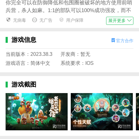
你完全可以在防御降低和包围圈被破坏的地方使用前哨
兵营，杀人如麻。1:1的部队可以100%成功强攻，而不
用担心士气损失和敌人支援（死亡）。
无病毒
无广告
用户保障
展开更多
4技能叛变，指定圈内30名士兵叛变为己方单位（两个
赛季被敌人斯特拉翻无数次的技能）绝对攻防技能。攻
游戏信息
官方合作
击时，他们可以突袭敌人后排的空建筑，敌人一般会立
即增援。此时兵变会导致敌方建筑瞬间沦陷，攻守失位
当前版本：2023.38.3
开发商：暂无
（可以快速补士气然后大规模进攻）。其他四个技能可
游戏语言：简体中文
系统要求：IOS
以确保当我们大规模进攻时，我们不必担心是否要在后
方保留部队。我们可以利用兵变来拖住敌人的第一次攻
势，然后在后方组织增援。
游戏截图
游戏优势
“初学者的全新教程体验”
在本次更新中，我们对新手教程的流程和视觉体验进行
了全面优化。从下图中可以看到，我们不仅添加了具有
代表性的“蘑菇蝙蝠侠”作为我们的新手指导专员，使界