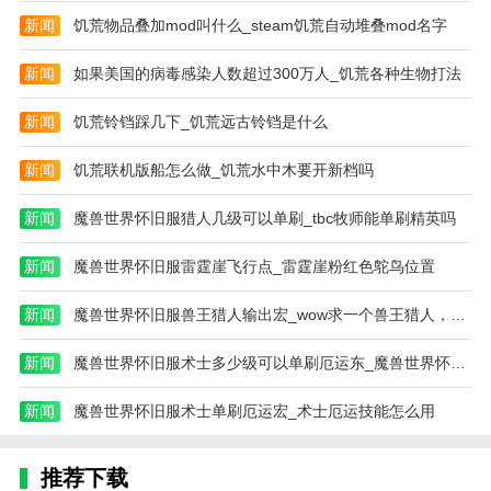
头像即可完成角色切换。
新闻
饥荒物品叠加mod叫什么_steam饥荒自动堆叠mod名字
③可自由切换的主界面场景
新闻
如果美国的病毒感染人数超过300万人_饥荒各种生物打法
同时我们还增加了一个新功能:随着角色切换改变整体
界面的部落场景，这将影响主界面背景、科技树、战役
新闻
饥荒铃铛踩几下_饥荒远古铃铛是什么
背景等。该功能旨在使人们拥有不同的视觉体验，并对
角色所属的阵营有更清晰的了解。
新闻
饥荒联机版船怎么做_饥荒水中木要开新档吗
④更容易找到的库
新闻
魔兽世界怀旧服猎人几级可以单刷_tbc牧师能单刷精英吗
在上次测试中，我们发现了库对每个人日常游戏的重要
新闻
魔兽世界怀旧服雷霆崖飞行点_雷霆崖粉红色鸵鸟位置
性。因此，在这次界面重构中，我们还将图书馆的位置
移到了主界面的底部，这样更方便大家查看并快速熟悉
新闻
魔兽世界怀旧服兽王猎人输出宏_wow求一个兽王猎人，控制宠物攻击的宏
和体验游戏。
新闻
魔兽世界怀旧服术士多少级可以单刷厄运东_魔兽世界怀旧版70级盗贼能单刷厄运吗
还有更多关于界面优化的细节，我暂时不会在这里抱
怨。请到“蘑菇战争2”体验！
新闻
魔兽世界怀旧服术士单刷厄运宏_术士厄运技能怎么用
“超级丰富的福利内容”
①注册并获得1500钻石和强力英雄
推荐下载