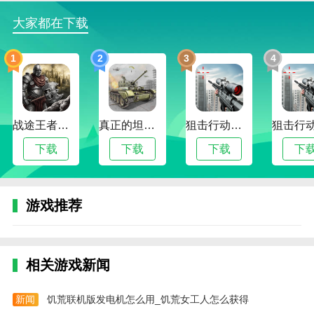
面看起来更加美观，而且还重新组织了新手流程，使整
体体验更加简单流畅。
大家都在下载
“新的用户界面设计”
1
2
3
4
我们还重新构建了所有接口。除了让界面看起来更简洁
之外，我们还优化了以下痛点:
①播放按钮显示更清晰
战途王者最新版
真正的坦克大战
狙击行动代号猎鹰最新版
我们对原来主界面的功能进行了全面改进，例如显示和
下载
下载
下载
下
推进指挥官经常使用的“战斗”、“等级”和“2v2”等游戏，
同时将原来到处隐藏的功能按钮（例如“图书馆”）升级
为第一个界面的显示，以便使每个人都能更快地进入目
游戏推荐
标系统。
②角色切换功能优化
最初的角色切换功能是在主界面中水平切换。考虑到国
相关游戏新闻
内用户的操作习惯，我们将角色界面转移到了二级界
面，并增加了一个单独的入口。只需要点击对应角色的
新闻
饥荒联机版发电机怎么用_饥荒女工人怎么获得