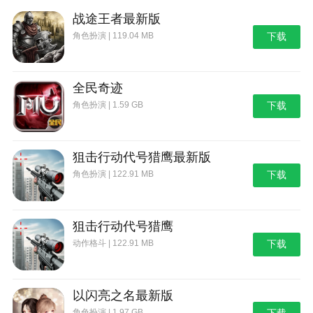
指挥官们通过基础新手教程后，将获得1，500钻石和4
战途王者最新版
个强力角色，陪你度过游戏前期适应期。
角色扮演 | 119.04 MB
下载
【/h②7登录7天每天都有大礼
经过7天的测试，我们还为大家准备了丰富的新手登录
全民奇迹
礼包，里面有大量的钻石和符文，你还可以获得超稀有
角色扮演 | 1.59 GB
下载
的古董装备。
③活动章节免费开放
狙击行动代号猎鹰最新版
蘑菇星球的神秘故事将在这里上演。你可以在这里找到
角色扮演 | 122.91 MB
下载
更多16位战士之间的恩怨情仇，让你体验穿越边境的乐
趣，感受不一样的视听体验。
狙击行动代号猎鹰
游戏功能
动作格斗 | 122.91 MB
下载
1.解锁个性英雄并善用技能来占领城市
2、特色鲜明的战斗英雄，快节奏的战斗速度。
以闪亮之名最新版
3.大规模短期作战——战场上最多有4000多兵力。
角色扮演 | 1.97 GB