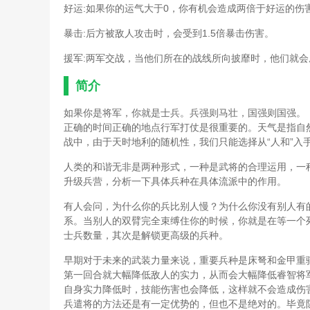
好运:如果你的运气大于0，你有机会造成两倍于好运的伤
暴击:后方被敌人攻击时，会受到1.5倍暴击伤害。
援军:两军交战，当他们所在的战线所向披靡时，他们就
简介
如果你是将军，你就是士兵。兵强则马壮，国强则国强。《
正确的时间正确的地点行军打仗是很重要的。天气是指自
战中，由于天时地利的随机性，我们只能选择从“人和”入
人类的和谐无非是两种形式，一种是武将的合理运用，一
升级兵营，分析一下具体兵种在具体流派中的作用。
有人会问，为什么你的兵比别人慢？为什么你没有别人有
系。当别人的双臂完全束缚住你的时候，你就是在等一个
士兵数量，其次是解锁更高级的兵种。
早期对于未来的武装力量来说，重要兵种是床弩和金甲重
第一回合就大幅降低敌人的实力，从而会大幅降低睿智将
自身实力降低时，技能伤害也会降低，这样就不会造成伤
兵遣将的方法还是有一定优势的，但也不是绝对的。毕竟