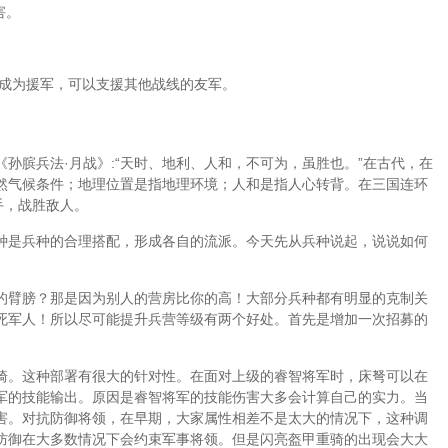
害。
会成为援军，可以支援其他战线的友军。
孙膑兵法·月战》:“天时、地利、人和，不可为，虽胜也。”在古代，在
然气候条件；地理位置是指地理环境；人和是指人心转背。在三国连环
手，战胜敌人。
种是兵种的合理搭配，形成各自的流派。今天先从兵种说起，说说如何
的臂膀？那是因为别人的营房比你的高！大部分兵种都有明显的克制关
死军人！所以尽可能提升兵营等级有两个好处。首先是增加一次招募的
骑。这种部署有很大的针对性。在面对上级的睿智将军时，床弩可以在
军的技能输出。原因是睿智将军的技能伤害大多会计算自己的实力。当
害。对抗防御将领，在早期，大家属性相差不是太大的情况下，这种调
防御在大多数情况下会约束军事将领。但是闪亮盔甲重骑的出现会大大