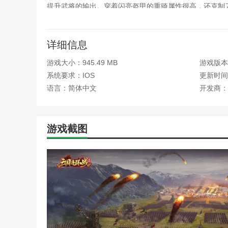
提升武将的输出。穿着闪亮盔甲的重骑属性很高，还克制
通过携带剑士不惧防御来克制，但是没有绝对的事情，陆
对于智谋的未来，由于智谋将领的大部分输出都需要计算
详细信息
尤为重要。核心兵种是刀士兵和枪士兵，因为除了第一把
然，
游戏大小：945.49 MB
游戏版本
关于防御将领，我玩的时候对防御将领研究的不是很深，
系统要求：IOS
更新时间：2
因，我还没想清楚，需要你自己去发现。
语言：简体中文
开发商：
游戏功能
1。非常好玩的沙盒策略战争游戏，三国时代竞技对抗
游戏截图
2。狂攻横扫战场，酷攻跨服争霸，重生幻想各不相同。
3。游戏界面非常漂亮，玩家可以体验到最流畅的操作
4、因地制宜用科技还原真实战争
边肖评估
三国连环战让玩家体验互相竞争的战斗过程，将挂机游戏