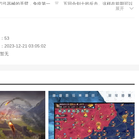
刀弓器械的手臂，免疫第一、三、五回合剑士的反击。这样在前期可以
展开
战队员对骑兵还是有一定克制的。
自己目前的实力，所以提高自身兵种的战斗抗性和克制力对智谋的未来
刀士兵，枪士兵在生存力高的同时输出还不错，足以应付各种场合。当
：53
但是看到大神们前期都选择了剑盾兵和枪盾兵作为主要兵种。至于原
023-12-21 03:05:02
暂无
置于休闲状态，轻松挂机各种需要的资源。在这里，玩家需要不断发展