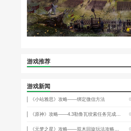
自己的力量，带领自己稍微攻城略地，结束这个乱世。
更新日志
1.添加现役武将，放在后续相关活动中。
2.部分军事指挥官技能平衡的调整
3.修复一些已知的问题
游戏视频
游戏推荐
游戏新闻
《小站雅思》攻略——绑定微信方法
《原神》攻略——4.3勒鲁瓦绞索任务完成攻略
《元梦之星》攻略——双木回旋玩法攻略一览