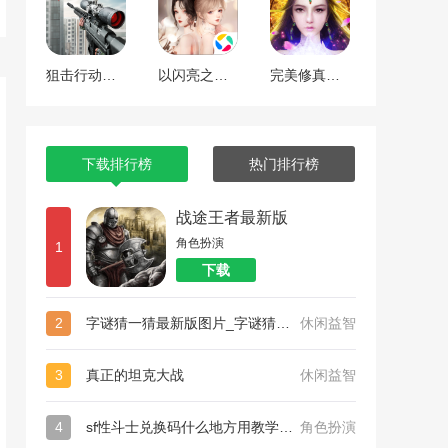
狙击行动代号猎鹰
以闪亮之名最新版
完美修真（附兑换码10000仙石）
下载排行榜
热门排行榜
战途王者最新版
角色扮演
1
下载
2
字谜猜一猜最新版图片_字谜猜一猜最新版
休闲益智
3
真正的坦克大战
休闲益智
4
sf性斗士兑换码什么地方用教学_sf性斗士（附永久有效兑换码）
角色扮演