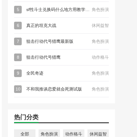
5
sf性斗士兑换码什么地方用教学_sf性斗士（附永久有效兑换码）
角色扮演
6
真正的坦克大战
休闲益智
7
狙击行动代号猎鹰最新版
角色扮演
8
狙击行动代号猎鹰
动作格斗
9
全民奇迹
角色扮演
10
不和我推谈恋爱就会死测试版
角色扮演
热门分类
全部
角色扮演
动作格斗
休闲益智