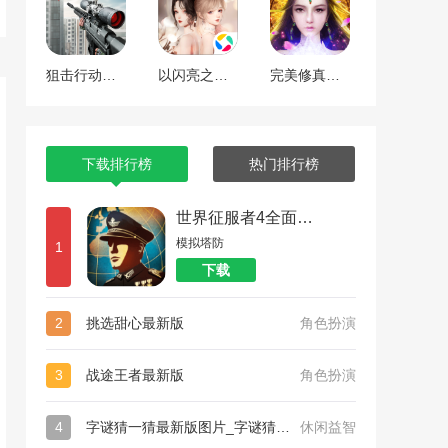
狙击行动代号猎鹰
以闪亮之名最新版
完美修真（附兑换码10000仙石）
下载排行榜
热门排行榜
世界征服者4全面战争
模拟塔防
1
下载
2
挑选甜心最新版
角色扮演
3
战途王者最新版
角色扮演
4
字谜猜一猜最新版图片_字谜猜一猜最新版
休闲益智