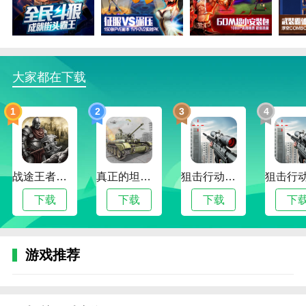
金币副本奖励的金币也会随着等级的增加而增加，而且
难度不大。一定要记得每天都做。
成就奖励
主面板中有一个奖励系统，分为英雄奖励、签到奖励、
大家都在下载
成长奖励、排名奖励等。如果您按照奖励系统的要求完
成成就并每日签到，则可以轻松获得金币、钻石、荣誉
1
2
3
4
和其他晋升必备物品的奖励，并且奖励值不低。
黄金冶金
战途王者最新版
真正的坦克大战
狙击行动代号猎鹰最新版
炼金系统在主面板，次数不限。使用的蓝钻数量和兑换
的金币数量随着次数的增加而增加。炼金是一种兑换大
下载
下载
下载
下
量金币的方式，在游戏中每天都会获得大量蓝钻奖励，
是一种非常划算的获取金币的方式。
游戏推荐
精英副本瀑布
精英模式副本也会掉落金币，掉落的金币数量比普通副
本略多，但普通副本的体力会被扣除一次。如果也有获