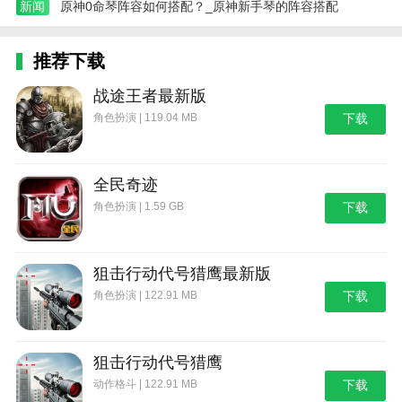
新闻
原神0命琴阵容如何搭配？_原神新手琴的阵容搭配
2、剧情选取风格，故事真实细腻。
3、无消耗技能释放，精准操作只为成就你的荣耀，而
推荐下载
战斗却超乎想象。
战途王者最新版
4.宏伟的故事背景与激烈的战斗相结合。
角色扮演 | 119.04 MB
下载
5.英雄剑游戏很公平，你可以免费体验。
6.华丽的着装和穿着50多套定制时装，如“血液之
全民奇迹
魂”和“天使之翼”，显示出非凡的个性。
角色扮演 | 1.59 GB
下载
边肖评估
1.跨服征战强强对决，谁将征服和碾压？
狙击行动代号猎鹰最新版
2、画面也很炫酷，让所有格斗家都能在抢时间的过程
角色扮演 | 122.91 MB
下载
中加入更多挑战。
3、耳目一新的战斗体验，极强的代入感，让玩家时刻
狙击行动代号猎鹰
保持新鲜感。
动作格斗 | 122.91 MB
下载
更新日志