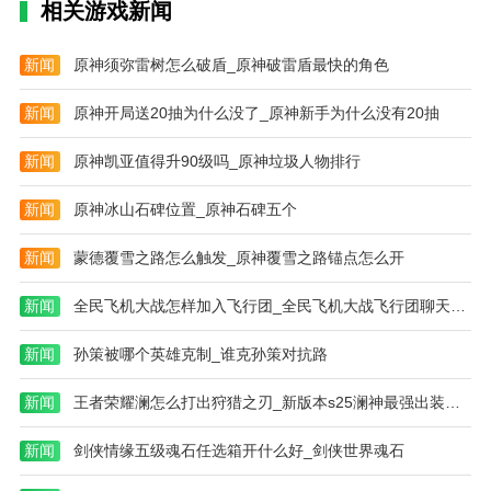
相关游戏新闻
取高级装备的需求，不妨刷精英副本。
精灵宝藏
新闻
原神须弥雷树怎么破盾_原神破雷盾最快的角色
精灵宝可梦在玩家40级后开启，初始行动5格，每天0点
新闻
原神开局送20抽为什么没了_原神新手为什么没有20抽
会恢复2格行动。玩家可以通过在精灵宝可梦中掷骰子
的方法获得大量金币，除了金币之外，他们还可以获得
新闻
原神凯亚值得升90级吗_原神垃圾人物排行
蓝钻、宝石、荣誉、橙色材料等。如果你玩游戏玩累
了，就去精灵宝可梦放松一下。
新闻
原神冰山石碑位置_原神石碑五个
设备分解
新闻
蒙德覆雪之路怎么触发_原神覆雪之路锚点怎么开
分解设备获得金币是一种回收方式。当等级升级后，低
新闻
全民飞机大战怎样加入飞行团_全民飞机大战飞行团聊天怎么发送
等级的装备不再使用时，分解是重新使用它的一种方
式。根据不同的强化等级和佩戴等级分解装备获得的金
新闻
孙策被哪个英雄克制_谁克孙策对抗路
币数量也不同，有时还很可观。当然，这种方法只适合
回收，不适合日常金币收购。
新闻
王者荣耀澜怎么打出狩猎之刃_新版本s25澜神最强出装和铭文
游戏功能
新闻
剑侠情缘五级魂石任选箱开什么好_剑侠世界魂石
1、商品交易是完全公开的，人人平等且绝对公平。