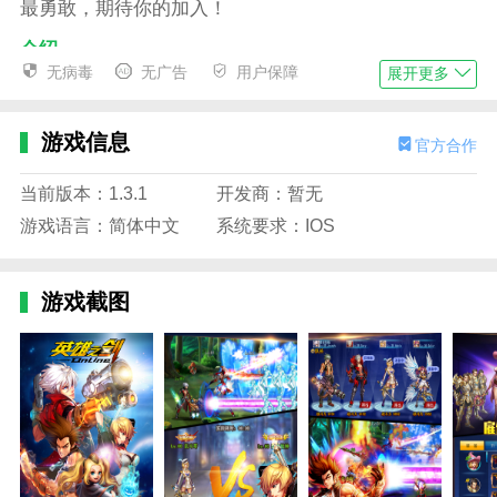
最勇敢，期待你的加入！
介绍
无病毒
无广告
用户保障
展开更多
普通复印掉落
普通拷贝很容易获得。副本击杀怪物时有几率掉落金
游戏信息
官方合作
币，副本结算时也会获得金币奖励。如果玩家缺少金
币，他可以尝试通过海关获得副本。掉落的金币数量会
当前版本：1.3.1
开发商：暂无
随着副本关卡的难度增加而增加，但无论副本有多好，
游戏语言：简体中文
系统要求：IOS
给予的金币数量都会变少。
任务奖励
游戏截图
任务奖励会一直伴随玩家。任务包括日常任务和等级任
务，并且有大量的奖励。任务奖励基本可以满足前期玩
家的基本需求。
金币的复制品
在玩家等级达到35级后，金币副本将会开启，每天可以
制作两次金币副本，每次消耗20体力，产生大量金币。