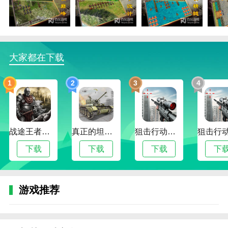
评价:B+作为一种武器相对较弱，而MP攻击吴栋部队。
2。鸿铭刀武器170/189
*阿特丽斯的攻击武器Lv+3/4
大家都在下载
计算人数时，阿崔克斯用明明刀攻击的效果不分敌我。
通常，我们会等到我们军队中的其他人完成他们的行动
后形成人群，然后使用明明刀攻击和砍人。正常情况
1
2
3
4
下，可以说洪明道在被五人以上包围的情况下，可以正
常发挥心房攻击的威力。以9级为例，5个人的额外伤害
为60，大致相当于100点基础伤害加60%伤害和150点基
战途王者最新版
真正的坦克大战
狙击行动代号猎鹰最新版
础伤害加40%伤害。可以看出此刀对于攻击力较低的武
将提升比较大，使用得当比增加伤害的武器要好很多。
下载
下载
下载
下
但是，对于高攻武将来说，却是一个鸡肋。鸿明刀的最
大伤害提升上限只有96。即使面对这个上限，后期的高
攻武将选择附加伤害高的武器也基本可以做到，对周围
游戏推荐
站着多少人也没有要求。此外，与飞行造成的额外伤害
不同，鸿明刀不可能直接突破伤害上限和下限，这也不
利于低攻武将。