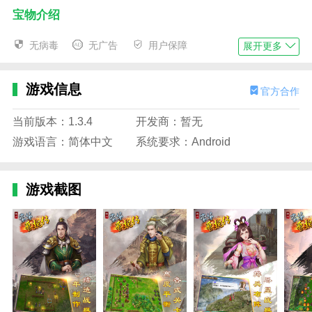
宝物介绍
1。古代纺锤刀武器160/177
无病毒
无广告
用户保障
展开更多
*强化能力6%/8%/12%
*攻击时增加敌方MP上限20%的伤害
游戏信息
官方合作
虽然古纺锤刀和许多武器在增加伤害的竞争中落后了，
当前版本：1.3.4
开发商：暂无
但仍然无法掩盖这把刀在前期宝物不足的时期很抢手的
游戏语言：简体中文
系统要求：Android
事实。虽然攻击和防御的增强比例不大，但对于我军许
多面板能力中等的武将来说是一个很好的补充。前期多
被曹仁使用。典型的例子是演金与凤凰羽站在洼地合
游戏截图
作，溧阳与鹿砦将军盔站合作，加强了进攻和防御能
力。在有利的地形下，仍然有可能卡在前沿并每秒打出
不错的伤害。虽然中后期没给多少力度，但感觉不比霸
王枪差。虽然提升能力少了4%，但是古纺锤刀有额外
的MP伤害加成，敌人的反击反过来更强，切平民也有
优势。