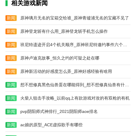
相关游戏新闻
评价:B+高攻武将并不罕见，但低攻武将作用有限，中
后期逐渐被清剑取代。
新闻
原神璃月无名的宝箱交给谁_原神青墟浦无名的宝藏不见了
3。双戟武器140
新闻
原神登龙斩有什么用_原神登龙斩手机怎么操作
*反击后反击
新闻
班尼特遗迹开启4个机关顺序_原神班尼特邀约事件六个结局
*增加反击伤害0%/25%/40%
新闻
原神卢迪克故事_恒久之约的可疑之处在哪
一开始，我对双戟不太感兴趣。与其他高额外伤害的武
器相比，低攻击面板造成的伤害并不小，尤其是在7级
新闻
原神新活动的好感度怎么弄_原神好感经验有啥用
之前，这一短板无法在主动回合中通过多一次攻击拉
回，攻击后无法反击的敌人无法发挥，特效失去了意
新闻
想不想修真黑色仙兽蛋在哪能得到_想不想修真仙兽有什么用
义。虽然更适合典韦的特技获得气势，但我一般不装备
新闻
火柴人狙击手攻略_以前qq上有款游戏对攻的有双枪的有机
他。典韦是典型的近战战士，反击的机会很多，尤其是
在攻击已经被混沌脱敏的敌人时，很容易被双击，此时
新闻
pvp阴阳师式神排行_2021阴阳师aoe排名
双戟的反击完全没有意义。但它通过一系列精彩的表演
逐渐征服了我，改变了我的偏见。双戟可以和很多武将
新闻
ac娘的原型_ACE虚拟歌手有哪些
装备形成很好的搭配。可以配合进行二次渗透并造成额