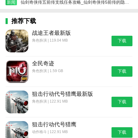
外伤害，夏侯可以配合黑金手套或王进行追击临界点，
新闻
仙剑奇侠传五前传支线任务攻略_仙剑奇侠传5前传的隐藏支线是怎样的
曹可以配合鲁通的平步兵，关可以配合赤兔先攻后守，
李典可以配合长林的黑金杀死军师，可以配合提高士气
推荐下载
并打出致命一击。这种武器可以玩很多花样。一般来
说，在两次攻击的基础上，穿插、引导、先击、双击和
战途王者最新版
秒动的组合可以使双戟的主动攻击优势翻倍。
角色扮演 | 119.04 MB
下载
评价:A+主动攻击强力且非常活跃的武器。
游戏功能
全民奇迹
1。剧情中共有83件宝物，三国时期的各种神兵宝马车
角色扮演 | 1.59 GB
下载
都有各自的特效。有40个主要兵种，我们所有的军事指
挥官都有各自的绝技，他们在战场上的角色被明确定
狙击行动代号猎鹰最新版
义，展示了他们的神奇力量。
角色扮演 | 122.91 MB
下载
2。非常重视武将、宝物和战场平衡。只有更好的团队
合作和战略布局意识，才能战胜更强大的敌人。
狙击行动代号猎鹰
3。丰富的战棋元素和宏大的战场让玩家沉迷于战棋的
动作格斗 | 122.91 MB
核心玩法，排兵布阵。在不掺杂其他与战斗无关的元素
下载