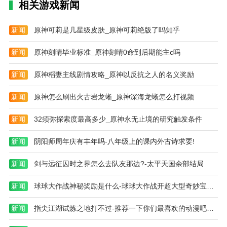
相关游戏新闻
新闻
原神可莉是几星级皮肤_原神可莉绝版了吗知乎
新闻
原神刻晴毕业标准_原神刻晴0命到后期能主c吗
新闻
原神稻妻主线剧情攻略_原神以反抗之人的名义奖励
新闻
原神怎么刷出火古岩龙蜥_原神深海龙蜥怎么打视频
新闻
32须弥探索度最高多少_原神永无止境的研究触发条件
新闻
阴阳师周年庆有丰年吗-八年级上的课内外古诗求要!
新闻
剑与远征囚时之界怎么去队友那边?-太平天国余部结局
新闻
球球大作战神秘奖励是什么-球球大作战开超大型奇妙宝箱怎么开才有好东
新闻
指尖江湖试炼之地打不过-推荐一下你们最喜欢的动漫吧，哪些好