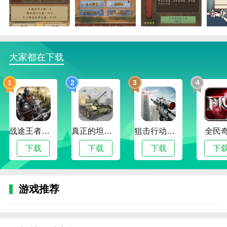
"天道：只手遮天"是一款非常独特的战略冒险游戏。其
精致的画质、多样的玩法和策略游戏体验都让玩家爱不
释手。如果你喜欢策略冒险类游戏，那么这款游戏一定
不能错过。
大家都在下载
本网站为您提供天道：只手遮天官方正版手游。欢迎记
住本网站的网址。这个网站是你下载安卓手机app的最
1
2
3
4
佳网站！
战途王者最新版
真正的坦克大战
狙击行动代号猎鹰
全民
下载
下载
下载
下
游戏推荐