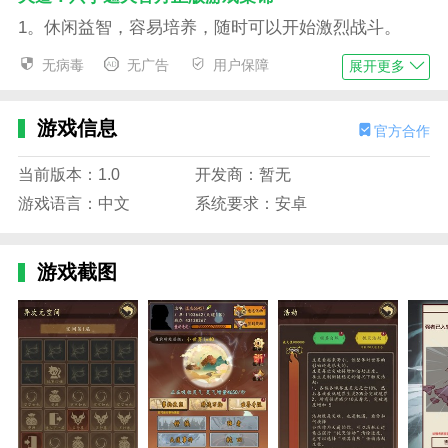
1。休闲益智，容易培养，随时可以开始激烈战斗。
2。在修仙的过程中，多感受天道帮助你成长的力量。
无病毒
无广告
用户保障
展开更多
3。在各个地方探险会有很多奇遇，要牢牢把握。
游戏信息
官方合作
4。每天都可以签到，这样可以获得奖励。
天道：只手遮天官方正版游戏功能
当前版本：1.0
开发商：暂无
游戏语言：中文
系统要求：安卓
1。经历每一个微小的变化，宇宙中的任何生命都将掌
握在你的手中。
2。绚丽的民族风光，优美的背景音乐，让你更好的沉
游戏截图
浸其中。
3。会带来极好的享受和意想不到的惊喜。
4。这些都是可以积累的，你可以自由驾驭整体天道。
一切都在你手中改变。
天道：只手遮天官方正版游戏点评