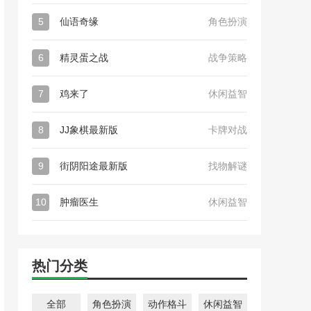
5
仙语奇缘
角色扮演
6
精灵蛋之战
战争策略
7
鸡来了
休闲益智
8
JJ象棋最新版
卡牌对战
9
街阴阳途最新版
找物解谜
10
肿瘤医生
休闲益智
热门分类
全部
角色扮演
动作格斗
休闲益智