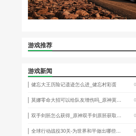
游戏推荐
游戏新闻
健忘大王历险记遗迹怎么进_健忘村彩蛋
莫娜零命大招可以给队友增伤吗_原神莫娜大招怎么玩
双手剑胚怎么获得_原神双手剑原胚获取方法
全球行动战役30关-为世界和平做出哪些贡献