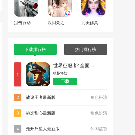
狙击行动代号猎鹰
以闪亮之名最新版
完美修真（附兑换码10000仙石）
下载排行榜
热门排行榜
世界征服者4全面战争
模拟塔防
1
下载
2
战途王者最新版
角色扮演
3
挑选甜心最新版
角色扮演
4
走开外星人最新版
休闲益智