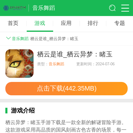
音乐舞蹈
首页
游戏
应用
排行
专题
音乐舞蹈
栖云是谁_栖云异梦：睹玉
栖云是谁_栖云异梦：睹玉
类型：
音乐舞蹈
更新时间：2024-07-06
点击下载(442.35MB)
游戏介绍
栖云异梦：睹玉手游下载是一款全新的解谜冒险手游。
这款游戏采用高品质的国风刻画古色古香的场景，每一