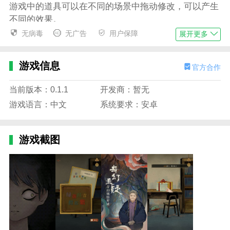
游戏中的道具可以在不同的场景中拖动修改，可以产生
不同的效果。
无病毒
无广告
用户保障
展开更多
玩家在解谜的过程中会遇到很多NPC，可以和玩家互
动，提升体验。
游戏信息
官方合作
游戏中的玩法非常丰富，还有神秘的隐藏菜单。游戏里
有很多选择，关系到最后的结果和真相。
当前版本：0.1.1
开发商：暂无
栖云异梦：睹玉游戏优势
游戏语言：中文
系统要求：安卓
游戏的核心是探索和发现。玩家需要探索各种场景，发
现新的线索。
游戏截图
游戏中的世界观和背景故事都是原创的，玩家需要探索
才能解锁和拼凑整个世界观。
游戏中的剧情和场景都是以互动为主，玩家需要观察、
收集线索、结合信息来解谜。
独特的解谜设计结合梦境场景中的异域元素，让解谜过
程更具创意和挑战性。