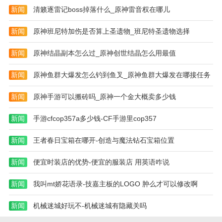
新闻
清籁逐雷记boss掉落什么_原神雷音权在哪儿
新闻
原神班尼特加伤是否算上圣遗物_班尼特圣遗物选择
新闻
原神结晶副本怎么过_原神创世结晶怎么用最值
新闻
原神鱼群大爆发怎么钓到鱼叉_原神鱼群大爆发在哪接任务
新闻
原神手游可以搬砖吗_原神一个金大概卖多少钱
新闻
手游cfcop357a多少钱-CF手游里cop357
新闻
王者春日宝箱在哪开-创造与魔法钻石宝箱位置
新闻
便宜时装店的优势-便宜的服装店 用英语咋说
新闻
我叫mt娇花语录-技嘉主板的LOGO 肿么才可以修改啊
新闻
机械迷城好玩不-机械迷城有隐藏关吗