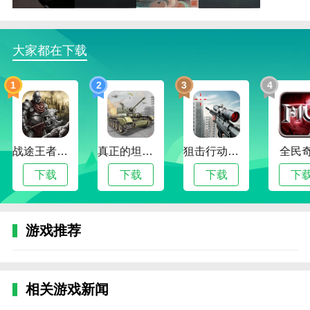
栖云异梦：睹玉游戏评测
一款中国式的冒险益智游戏，玩家将体验现实与幻想之
大家都在下载
间的冒险。游戏还融入了古典音乐，让玩家更好地沉浸
其中。还有多种主要故事情节等待玩家体验。
1
2
3
4
本网站为您提供栖云异梦：睹玉手机游戏。欢迎记网
站。这个网站是你下载安卓手机app的最佳网站！
战途王者最新版
真正的坦克大战
狙击行动代号猎鹰
全民
下载
下载
下载
下
游戏推荐
相关游戏新闻